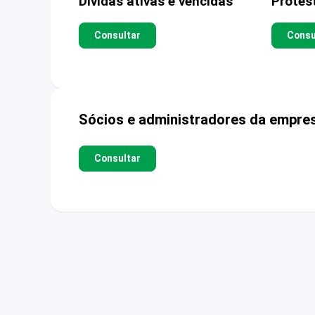
Dívidas ativas e vencidas
Protes
Consultar
Consu
Sócios e administradores da empre
Consultar