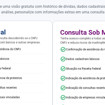
e uma visão gratuita com histórico de dívidas, dados cadastrai
 análise, personalize com informações extras em uma consulta
ial
Consulta Sob 
sulta descobrindo se o CNPJ
Tenha acesso completo a todas a
 com bancos e outras empresas.
CNPJ e reduza riscos de inadimplê
istência do CNPJ
Confirmação de existência do
básicos
Dados cadastrais básicos
a Federal
Situação na Receita Federal
ência de protestos
Indicação de existência de pro
ltas recentes
Indicação de consultas recent
esas vinculadas
Indicação de empresas vincul