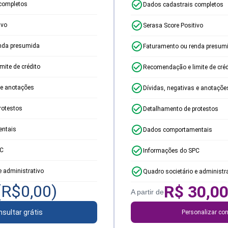
completos
Dados cadastrais completos
ivo
Serasa Score Positivo
nda presumida
Faturamento ou renda presum
ite de crédito
Recomendação e limite de créd
 e anotações
Dívidas, negativas e anotaçõe
rotestos
Detalhamento de protestos
ntais
Dados comportamentais
PC
Informações do SPC
e administrativo
Quadro societário e administr
(R$
0,00
)
R$
30,0
A partir de
sultar grátis
Personalizar con