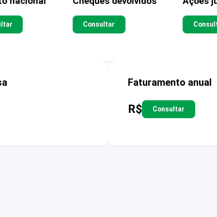
to nacional
Cheques devolvidos
Ações ju
ltar
Consultar
Consul
sa
Faturamento anual
R$
Consultar