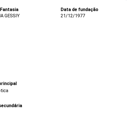
Fantasia
Data de fundação
A GESSIY
21/12/1977
rincipal
ptica
secundária