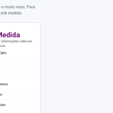
s e muito mais. Para
 sob medida.
Medida
s informações sobre um
ncia.
 CNPJ
testos
es
adas