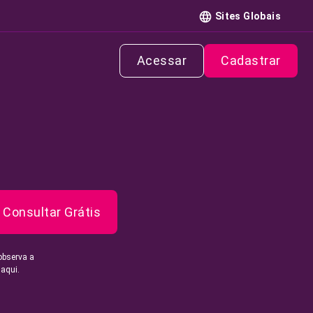
Sites Globais
Acessar
Cadastrar
Consultar Grátis
observa a
 aqui.