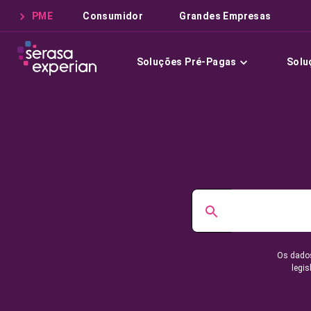
PME
Consumidor
Grandes Empresas
Soluções Pré-Pagas
Solu
Os dados
legis