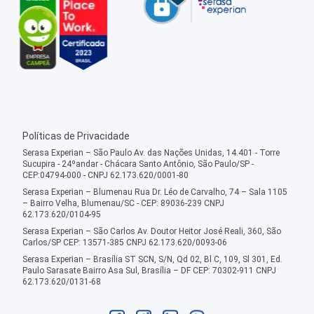
Políticas de Privacidade
Serasa Experian – São Paulo Av. das Nações Unidas, 14.401 - Torre
Sucupira - 24ºandar - Chácara Santo Antônio, São Paulo/SP -
CEP:04794-000 - CNPJ 62.173.620/0001-80
Serasa Experian – Blumenau Rua Dr. Léo de Carvalho, 74 – Sala 1105
– Bairro Velha, Blumenau/SC - CEP: 89036-239 CNPJ
62.173.620/0104-95
Serasa Experian – São Carlos Av. Doutor Heitor José Reali, 360, São
Carlos/SP CEP: 13571-385 CNPJ 62.173.620/0093-06
Serasa Experian – Brasília ST SCN, S/N, Qd 02, Bl C, 109, Sl 301, Ed.
Paulo Sarasate Bairro Asa Sul, Brasília – DF CEP: 70302-911 CNPJ
62.173.620/0131-68