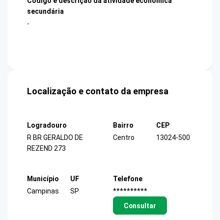
Código e descrição da atividade econômica
secundária
-
Localização e contato da empresa
Logradouro
Bairro
CEP
R BR GERALDO DE
Centro
13024-500
REZEND 273
Município
UF
Telefone
Campinas
SP
**********
Consultar