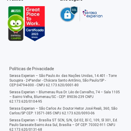
Políticas de Privacidade
Serasa Experian – São Paulo Av. das Nações Unidas, 14.401 - Torre
Sucupira - 24ºandar - Chácara Santo Antônio, São Paulo/SP -
CEP:04794-000 - CNPJ 62.173.620/0001-80
Serasa Experian – Blumenau Rua Dr. Léo de Carvalho, 74 – Sala 1105
– Bairro Velha, Blumenau/SC - CEP: 89036-239 CNPJ
62.173.620/0104-95
Serasa Experian – São Carlos Av. Doutor Heitor José Reali, 360, São
Carlos/SP CEP: 13571-385 CNPJ 62.173.620/0093-06
Serasa Experian – Brasília ST SCN, S/N, Qd 02, Bl C, 109, Sl 301, Ed.
Paulo Sarasate Bairro Asa Sul, Brasília – DF CEP: 70302-911 CNPJ
62.173.620/0131-68