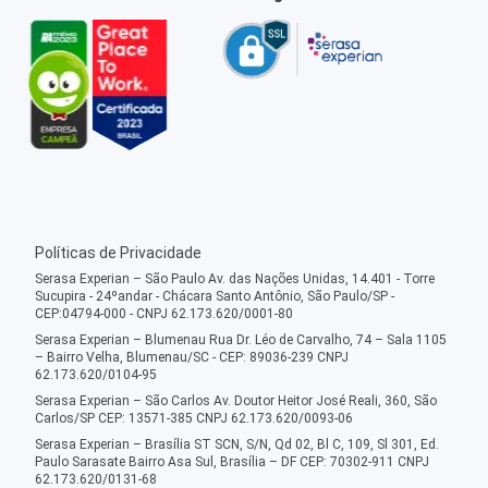
Políticas de Privacidade
Serasa Experian – São Paulo Av. das Nações Unidas, 14.401 - Torre
Sucupira - 24ºandar - Chácara Santo Antônio, São Paulo/SP -
CEP:04794-000 - CNPJ 62.173.620/0001-80
Serasa Experian – Blumenau Rua Dr. Léo de Carvalho, 74 – Sala 1105
– Bairro Velha, Blumenau/SC - CEP: 89036-239 CNPJ
62.173.620/0104-95
Serasa Experian – São Carlos Av. Doutor Heitor José Reali, 360, São
Carlos/SP CEP: 13571-385 CNPJ 62.173.620/0093-06
Serasa Experian – Brasília ST SCN, S/N, Qd 02, Bl C, 109, Sl 301, Ed.
Paulo Sarasate Bairro Asa Sul, Brasília – DF CEP: 70302-911 CNPJ
62.173.620/0131-68