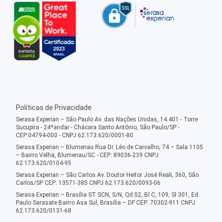
Políticas de Privacidade
Serasa Experian – São Paulo Av. das Nações Unidas, 14.401 - Torre
Sucupira - 24ºandar - Chácara Santo Antônio, São Paulo/SP -
CEP:04794-000 - CNPJ 62.173.620/0001-80
Serasa Experian – Blumenau Rua Dr. Léo de Carvalho, 74 – Sala 1105
– Bairro Velha, Blumenau/SC - CEP: 89036-239 CNPJ
62.173.620/0104-95
Serasa Experian – São Carlos Av. Doutor Heitor José Reali, 360, São
Carlos/SP CEP: 13571-385 CNPJ 62.173.620/0093-06
Serasa Experian – Brasília ST SCN, S/N, Qd 02, Bl C, 109, Sl 301, Ed.
Paulo Sarasate Bairro Asa Sul, Brasília – DF CEP: 70302-911 CNPJ
62.173.620/0131-68