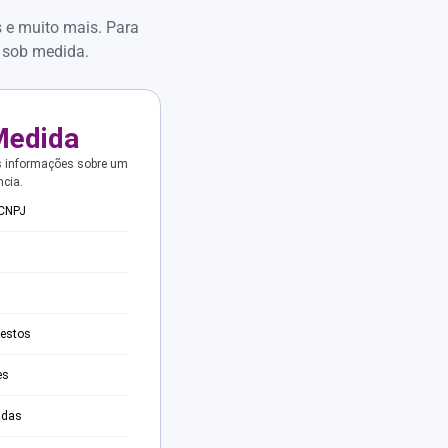
s e muito mais. Para
 sob medida.
Medida
s informações sobre um
ncia.
 CNPJ
testos
es
adas