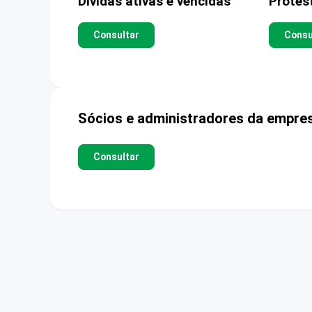
Dívidas ativas e vencidas
Protes
Consultar
Consu
Sócios e administradores da empre
Consultar