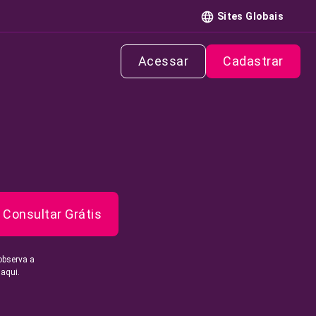
Sites Globais
Acessar
Cadastrar
Consultar Grátis
observa a
 aqui.