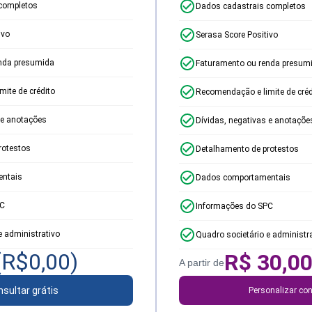
completos
Dados cadastrais completos
ivo
Serasa Score Positivo
nda presumida
Faturamento ou renda presum
ite de crédito
Recomendação e limite de créd
 e anotações
Dívidas, negativas e anotaçõe
rotestos
Detalhamento de protestos
ntais
Dados comportamentais
PC
Informações do SPC
e administrativo
Quadro societário e administr
(R$
0,00
)
R$
30,0
A partir de
sultar grátis
Personalizar con