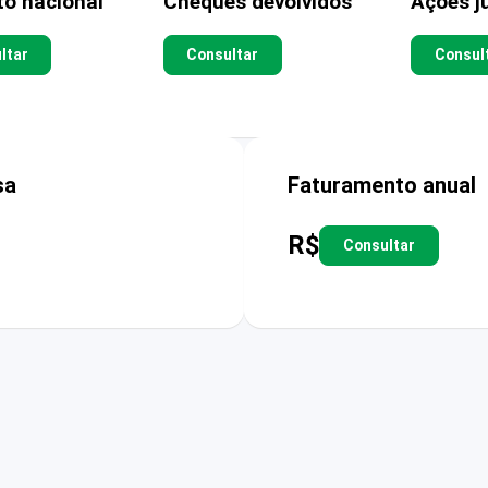
to nacional
Cheques devolvidos
Ações ju
ltar
Consultar
Consul
sa
Faturamento anual
R$
Consultar