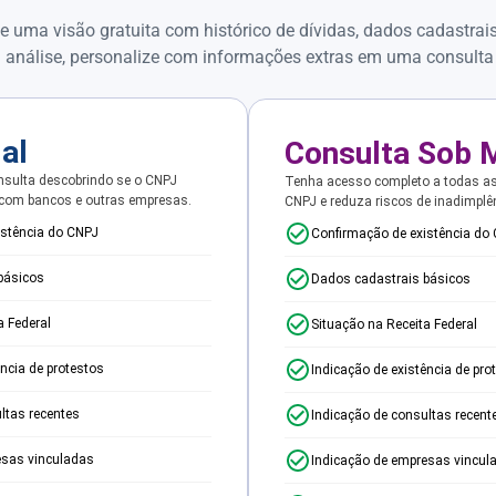
e uma visão gratuita com histórico de dívidas, dados cadastrai
 análise, personalize com informações extras em uma consulta
ial
Consulta Sob 
sulta descobrindo se o CNPJ
Tenha acesso completo a todas a
 com bancos e outras empresas.
CNPJ e reduza riscos de inadimplê
istência do CNPJ
Confirmação de existência do
básicos
Dados cadastrais básicos
a Federal
Situação na Receita Federal
ência de protestos
Indicação de existência de pro
ltas recentes
Indicação de consultas recent
esas vinculadas
Indicação de empresas vincul