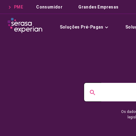
PME
Consumidor
Grandes Empresas
Soluções Pré-Pagas
Solu
Os dados
legis