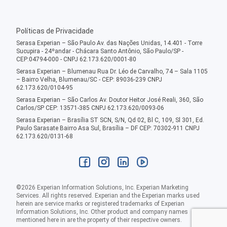
Políticas de Privacidade
Serasa Experian – São Paulo Av. das Nações Unidas, 14.401 - Torre
Sucupira - 24ºandar - Chácara Santo Antônio, São Paulo/SP -
CEP:04794-000 - CNPJ 62.173.620/0001-80
Serasa Experian – Blumenau Rua Dr. Léo de Carvalho, 74 – Sala 1105
– Bairro Velha, Blumenau/SC - CEP: 89036-239 CNPJ
62.173.620/0104-95
Serasa Experian – São Carlos Av. Doutor Heitor José Reali, 360, São
Carlos/SP CEP: 13571-385 CNPJ 62.173.620/0093-06
Serasa Experian – Brasília ST SCN, S/N, Qd 02, Bl C, 109, Sl 301, Ed.
Paulo Sarasate Bairro Asa Sul, Brasília – DF CEP: 70302-911 CNPJ
62.173.620/0131-68
©
2026
Experian Information Solutions, Inc. Experian Marketing
Services. All rights reserved. Experian and the Experian marks used
herein are service marks or registered trademarks of Experian
Information Solutions, Inc. Other product and company names
mentioned here in are the property of their respective owners.