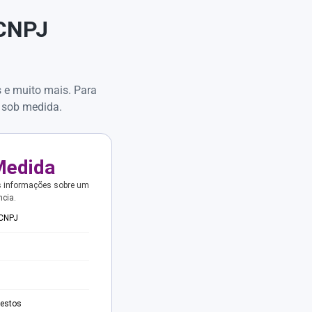
 CNPJ
s e muito mais. Para
 sob medida.
Medida
s informações sobre um
ncia.
 CNPJ
testos