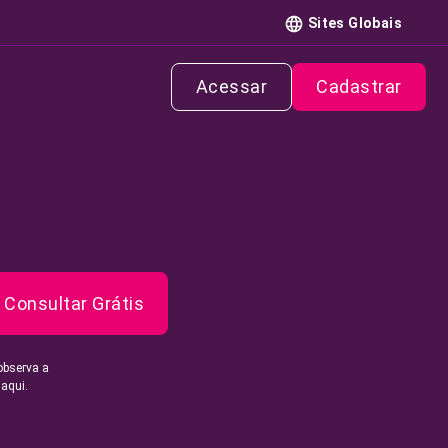
Sites Globais
Acessar
Cadastrar
Consultar Grátis
observa a
 aqui.