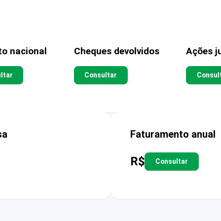
to nacional
Cheques devolvidos
Ações ju
ltar
Consultar
Consul
sa
Faturamento anual
R$
Consultar