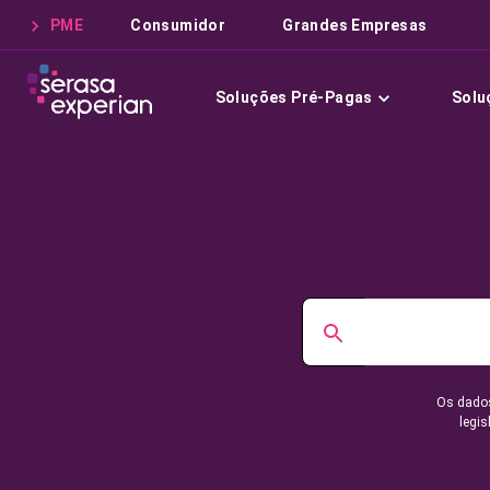
PME
Consumidor
Grandes Empresas
Soluções Pré-Pagas
Solu
Os dados
legis