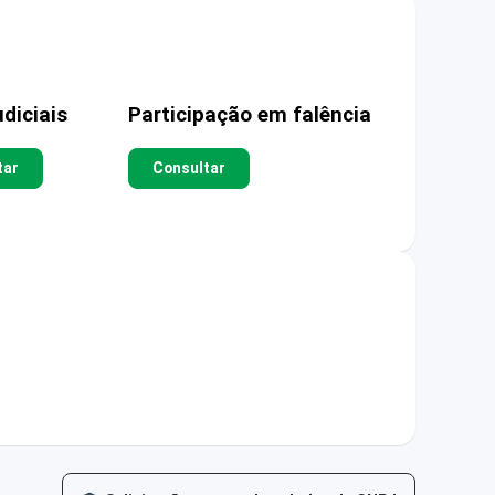
diciais
Participação em falência
tar
Consultar