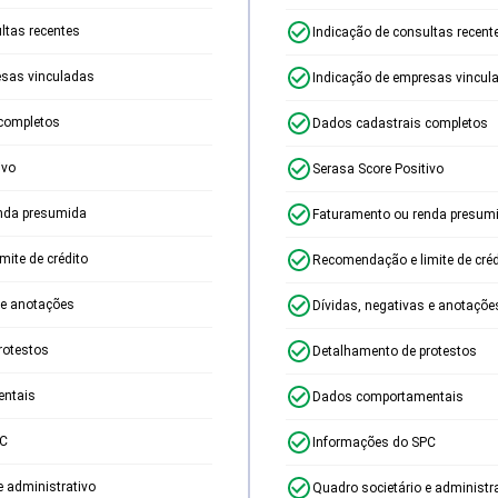
ltas recentes
Indicação de consultas recent
esas vinculadas
Indicação de empresas vincul
completos
Dados cadastrais completos
ivo
Serasa Score Positivo
nda presumida
Faturamento ou renda presum
ite de crédito
Recomendação e limite de créd
 e anotações
Dívidas, negativas e anotaçõe
rotestos
Detalhamento de protestos
ntais
Dados comportamentais
PC
Informações do SPC
e administrativo
Quadro societário e administr