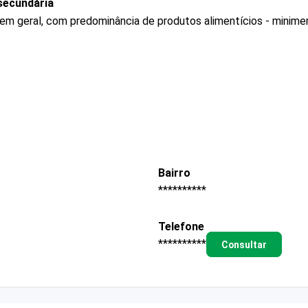
secundária
 em geral, com predominância de produtos alimentícios - minim
Bairro
**********
Telefone
**********
Consultar