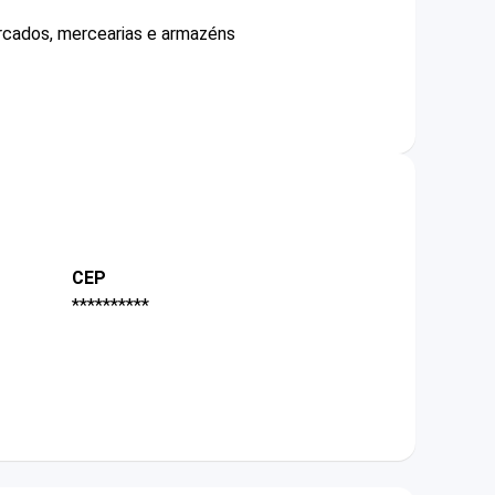
ercados, mercearias e armazéns
CEP
**********