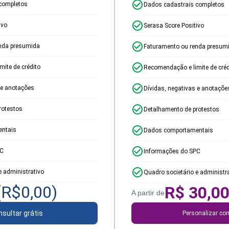
completos
Dados cadastrais completos
ivo
Serasa Score Positivo
nda presumida
Faturamento ou renda presum
ite de crédito
Recomendação e limite de créd
 e anotações
Dívidas, negativas e anotaçõe
rotestos
Detalhamento de protestos
ntais
Dados comportamentais
PC
Informações do SPC
e administrativo
Quadro societário e administr
(R$
0,00
)
R$
30,0
A partir de
sultar grátis
Personalizar con