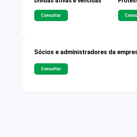
Dívidas ativas e vencidas
Protes
Consultar
Consu
Sócios e administradores da empre
Consultar