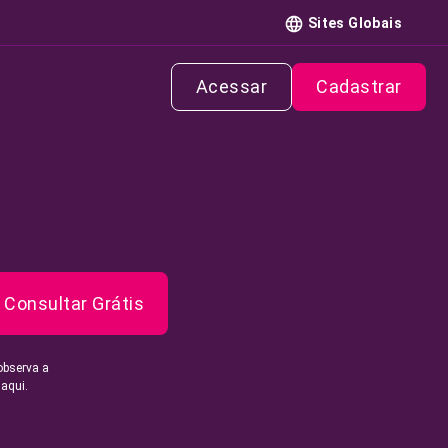
Sites Globais
Acessar
Cadastrar
Consultar Grátis
observa a
 aqui.