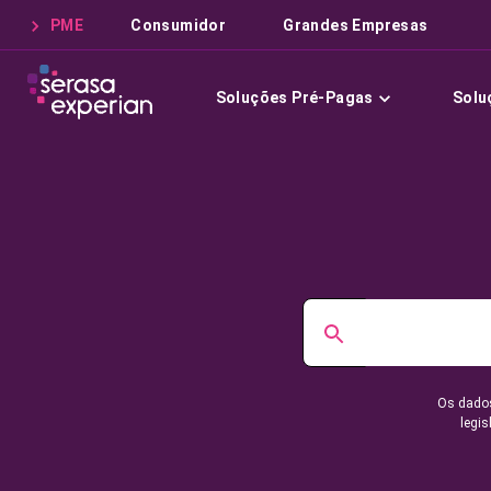
PME
Consumidor
Grandes Empresas
Soluções Pré-Pagas
Solu
Os dados
legis