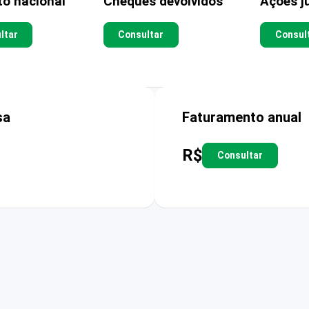
to nacional
Cheques devolvidos
Ações ju
ltar
Consultar
Consul
sa
Faturamento anual
R$
Consultar