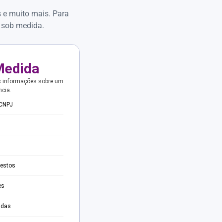
s e muito mais. Para
 sob medida.
Medida
s informações sobre um
ncia.
 CNPJ
testos
es
adas