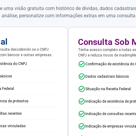
e uma visão gratuita com histórico de dívidas, dados cadastrai
 análise, personalize com informações extras em uma consulta
ial
Consulta Sob 
sulta descobrindo se o CNPJ
Tenha acesso completo a todas a
 com bancos e outras empresas.
CNPJ e reduza riscos de inadimplê
istência do CNPJ
Confirmação de existência do
básicos
Dados cadastrais básicos
a Federal
Situação na Receita Federal
ência de protestos
Indicação de existência de pro
ltas recentes
Indicação de consultas recent
esas vinculadas
Indicação de empresas vincul