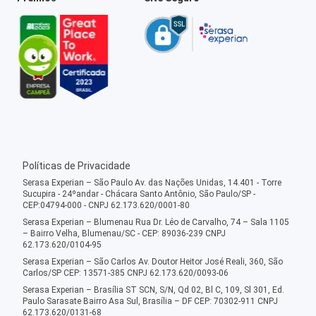
Políticas de Privacidade
Serasa Experian – São Paulo Av. das Nações Unidas, 14.401 - Torre
Sucupira - 24ºandar - Chácara Santo Antônio, São Paulo/SP -
CEP:04794-000 - CNPJ 62.173.620/0001-80
Serasa Experian – Blumenau Rua Dr. Léo de Carvalho, 74 – Sala 1105
– Bairro Velha, Blumenau/SC - CEP: 89036-239 CNPJ
62.173.620/0104-95
Serasa Experian – São Carlos Av. Doutor Heitor José Reali, 360, São
Carlos/SP CEP: 13571-385 CNPJ 62.173.620/0093-06
Serasa Experian – Brasília ST SCN, S/N, Qd 02, Bl C, 109, Sl 301, Ed.
Paulo Sarasate Bairro Asa Sul, Brasília – DF CEP: 70302-911 CNPJ
62.173.620/0131-68