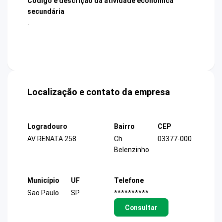
Código e descrição da atividade econômica
secundária
-
Localização e contato da empresa
Logradouro
Bairro
CEP
AV RENATA 258
Ch
03377-000
Belenzinho
Município
UF
Telefone
Sao Paulo
SP
**********
Consultar