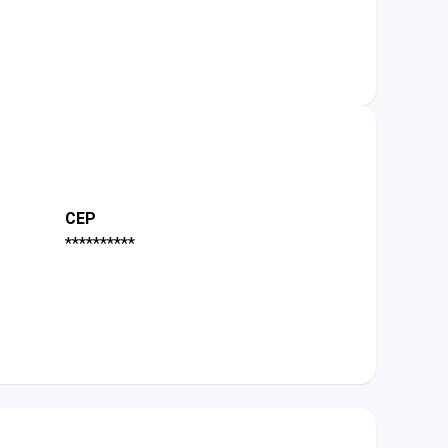
CEP
**********