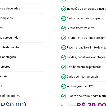
esas vinculadas
Indicação de empresas vincul
completos
Dados cadastrais completos
ivo
Serasa Score Positivo
nda presumida
Faturamento ou renda presum
ite de crédito
Recomendação e limite de créd
 e anotações
Dívidas, negativas e anotaçõe
rotestos
Detalhamento de protestos
ntais
Dados comportamentais
PC
Informações do SPC
e administrativo
Quadro societário e administr
(R$
0,00
)
R$
30,0
A partir de