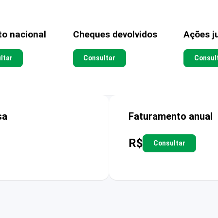
to nacional
Cheques devolvidos
Ações ju
ltar
Consultar
Consul
sa
Faturamento anual
R$
Consultar