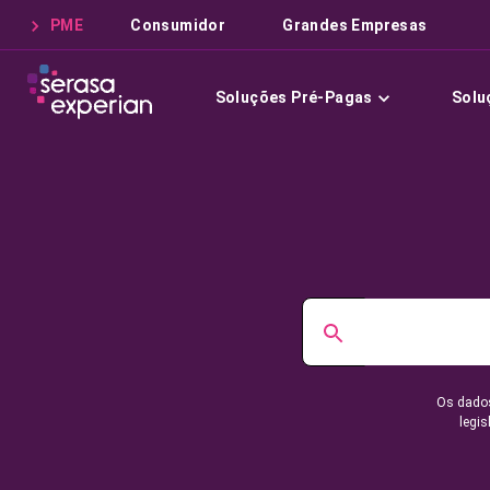
PME
Consumidor
Grandes Empresas
Soluções Pré-Pagas
Solu
Os dados
legis