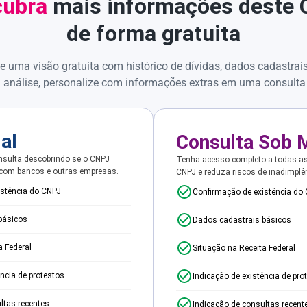
ubra
mais informações deste
de forma gratuita
e uma visão gratuita com histórico de dívidas, dados cadastrai
 análise, personalize com informações extras em uma consulta
ial
Consulta Sob 
sulta descobrindo se o CNPJ
Tenha acesso completo a todas a
 com bancos e outras empresas.
CNPJ e reduza riscos de inadimplê
istência do CNPJ
Confirmação de existência do
básicos
Dados cadastrais básicos
a Federal
Situação na Receita Federal
ência de protestos
Indicação de existência de pro
ltas recentes
Indicação de consultas recent