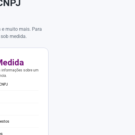
 CNPJ
s e muito mais. Para
 sob medida.
Medida
s informações sobre um
ncia.
 CNPJ
testos
es