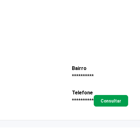
Bairro
**********
Telefone
**********
Consultar