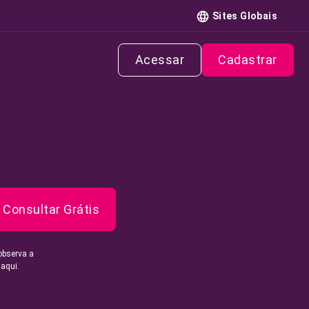
Sites Globais
Acessar
Cadastrar
Consultar Grátis
observa a
 aqui.