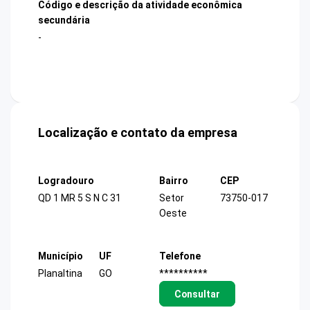
Código e descrição da atividade econômica
secundária
-
Localização e contato da empresa
Logradouro
Bairro
CEP
QD 1 MR 5 S N C 31
Setor
73750-017
Oeste
Município
UF
Telefone
Planaltina
GO
**********
Consultar