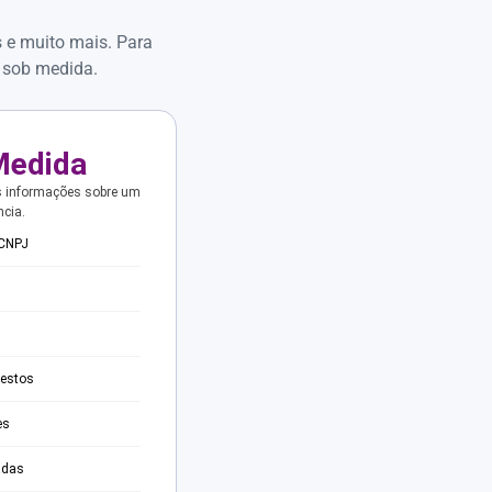
s e muito mais. Para
 sob medida.
Medida
s informações sobre um
ncia.
 CNPJ
testos
es
adas