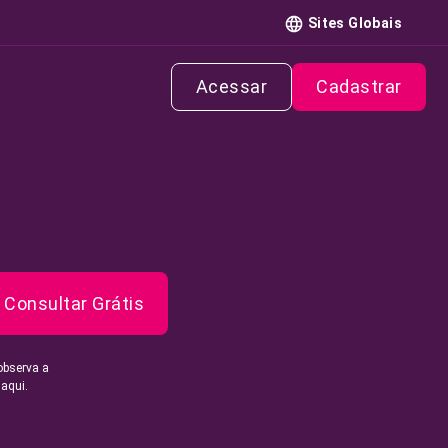
Sites Globais
Acessar
Cadastrar
Consultar Grátis
observa a
 aqui.