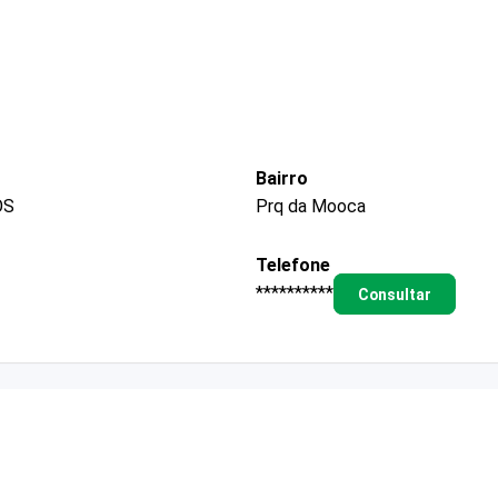
Bairro
OS
Prq da Mooca
Telefone
**********
Consultar