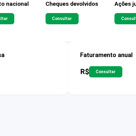
to nacional
Cheques devolvidos
Ações ju
ltar
Consultar
Consul
sa
Faturamento anual
R$
Consultar