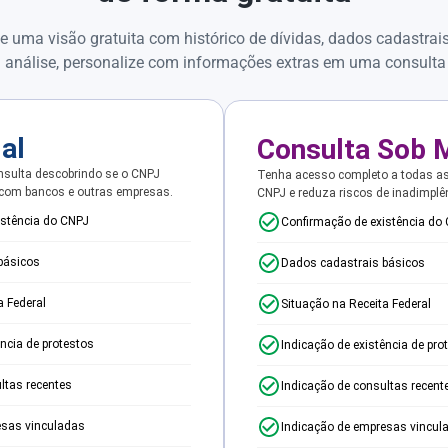
e uma visão gratuita com histórico de dívidas, dados cadastrai
 análise, personalize com informações extras em uma consulta
ial
Consulta Sob 
sulta descobrindo se o CNPJ
Tenha acesso completo a todas a
 com bancos e outras empresas.
CNPJ e reduza riscos de inadimplê
istência do CNPJ
Confirmação de existência do
básicos
Dados cadastrais básicos
a Federal
Situação na Receita Federal
ência de protestos
Indicação de existência de pro
ltas recentes
Indicação de consultas recent
esas vinculadas
Indicação de empresas vincul