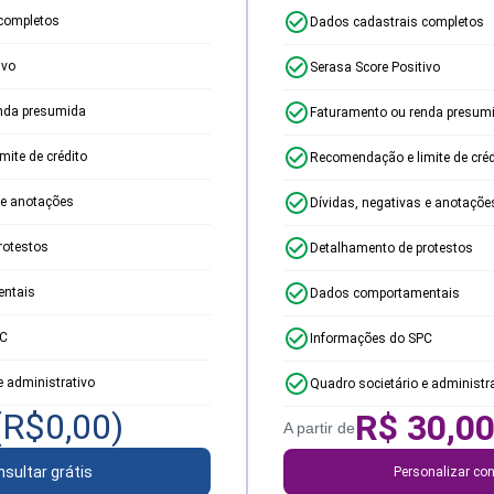
completos
Dados cadastrais completos
ivo
Serasa Score Positivo
nda presumida
Faturamento ou renda presum
ite de crédito
Recomendação e limite de créd
 e anotações
Dívidas, negativas e anotaçõe
rotestos
Detalhamento de protestos
ntais
Dados comportamentais
PC
Informações do SPC
e administrativo
Quadro societário e administr
(R$
0,00
)
R$
30,0
A partir de
sultar grátis
Personalizar con