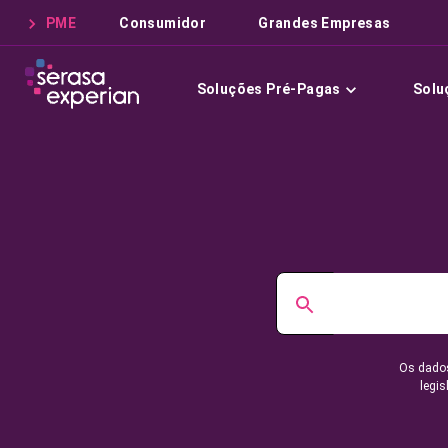
PME
Consumidor
Grandes Empresas
Soluções Pré-Pagas
Solu
Os dados
legis