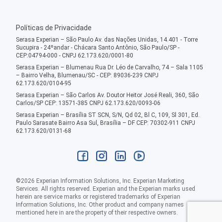
Políticas de Privacidade
Serasa Experian – São Paulo Av. das Nações Unidas, 14.401 - Torre
Sucupira - 24ºandar - Chácara Santo Antônio, São Paulo/SP -
CEP:04794-000 - CNPJ 62.173.620/0001-80
Serasa Experian – Blumenau Rua Dr. Léo de Carvalho, 74 – Sala 1105
– Bairro Velha, Blumenau/SC - CEP: 89036-239 CNPJ
62.173.620/0104-95
Serasa Experian – São Carlos Av. Doutor Heitor José Reali, 360, São
Carlos/SP CEP: 13571-385 CNPJ 62.173.620/0093-06
Serasa Experian – Brasília ST SCN, S/N, Qd 02, Bl C, 109, Sl 301, Ed.
Paulo Sarasate Bairro Asa Sul, Brasília – DF CEP: 70302-911 CNPJ
62.173.620/0131-68
©
2026
Experian Information Solutions, Inc. Experian Marketing
Services. All rights reserved. Experian and the Experian marks used
herein are service marks or registered trademarks of Experian
Information Solutions, Inc. Other product and company names
mentioned here in are the property of their respective owners.