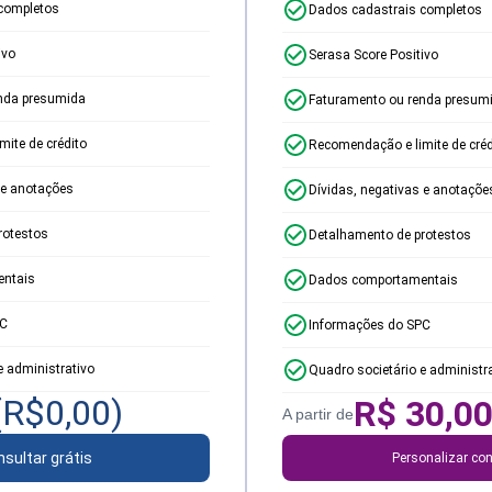
completos
Dados cadastrais completos
ivo
Serasa Score Positivo
nda presumida
Faturamento ou renda presum
ite de crédito
Recomendação e limite de créd
 e anotações
Dívidas, negativas e anotaçõe
rotestos
Detalhamento de protestos
ntais
Dados comportamentais
PC
Informações do SPC
e administrativo
Quadro societário e administr
(R$
0,00
)
R$
30,0
A partir de
sultar grátis
Personalizar con