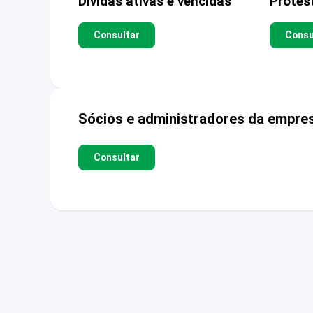
Dívidas ativas e vencidas
Protes
Consultar
Consu
Sócios e administradores da empre
Consultar