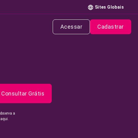
Sites Globais
Acessar
Cadastrar
Consultar Grátis
observa a
 aqui.