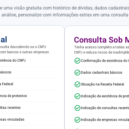
e uma visão gratuita com histórico de dívidas, dados cadastrai
 análise, personalize com informações extras em uma consulta
ial
Consulta Sob 
sulta descobrindo se o CNPJ
Tenha acesso completo a todas a
 com bancos e outras empresas.
CNPJ e reduza riscos de inadimplê
istência do CNPJ
Confirmação de existência do
básicos
Dados cadastrais básicos
a Federal
Situação na Receita Federal
ência de protestos
Indicação de existência de pro
ltas recentes
Indicação de consultas recent
esas vinculadas
Indicação de empresas vincul