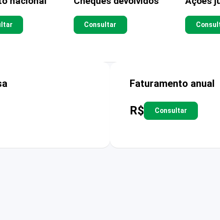
to nacional
Cheques devolvidos
Ações ju
ltar
Consultar
Consul
sa
Faturamento anual
R$
Consultar