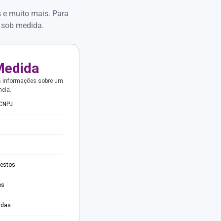
s e muito mais. Para
 sob medida.
Medida
s informações sobre um
ncia.
 CNPJ
testos
es
adas