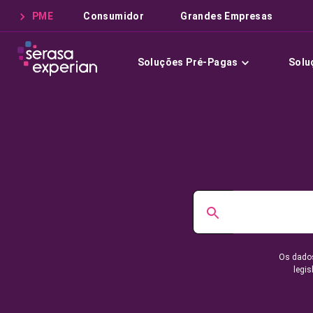
PME
Consumidor
Grandes Empresas
Soluções Pré-Pagas
Solu
Os dados
legis