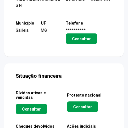
S N
Município
UF
Telefone
Galileia
MG
**********
Consultar
Situação financeira
Dívidas ativas e
Protesto nacional
vencidas
Consultar
Consultar
Cheques devolvidos
Ações judiciais