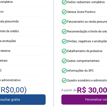
completos
Dados cadastrais completos
ivo
Serasa Score Positivo
nda presumida
Faturamento ou renda presum
ite de crédito
Recomendação e limite de créd
 e anotações
Dívidas, negativas e anotaçõe
rotestos
Detalhamento de protestos
ntais
Dados comportamentais
PC
Informações do SPC
e administrativo
Quadro societário e administr
(R$
0,00
)
R$
30,0
A partir de
sultar grátis
Personalizar con