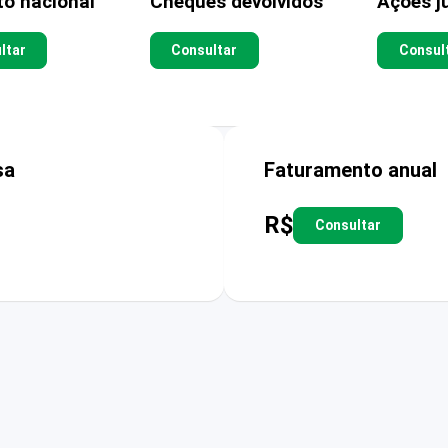
to nacional
Cheques devolvidos
Ações ju
ltar
Consultar
Consul
sa
Faturamento anual
R$
Consultar