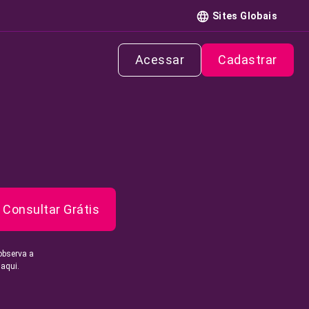
Sites Globais
Acessar
Cadastrar
Consultar Grátis
observa a
 aqui.