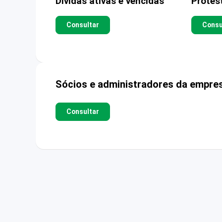
Dívidas ativas e vencidas
Protes
Consultar
Consu
Sócios e administradores da empre
Consultar