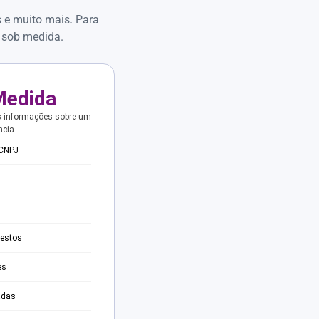
s e muito mais. Para
 sob medida.
Medida
s informações sobre um
ncia.
 CNPJ
testos
es
adas