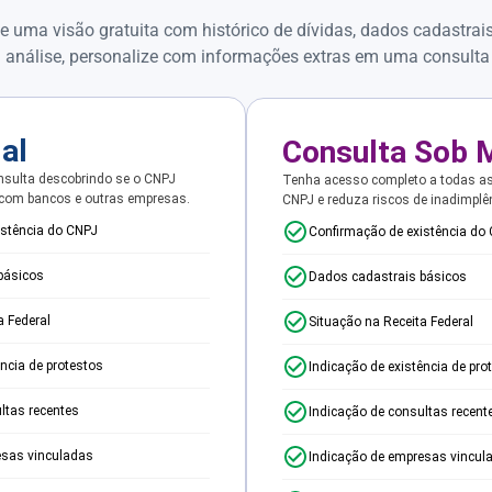
e uma visão gratuita com histórico de dívidas, dados cadastrai
 análise, personalize com informações extras em uma consulta
ial
Consulta Sob 
sulta descobrindo se o CNPJ
Tenha acesso completo a todas a
 com bancos e outras empresas.
CNPJ e reduza riscos de inadimplê
istência do CNPJ
Confirmação de existência do
básicos
Dados cadastrais básicos
a Federal
Situação na Receita Federal
ência de protestos
Indicação de existência de pro
ltas recentes
Indicação de consultas recent
esas vinculadas
Indicação de empresas vincul