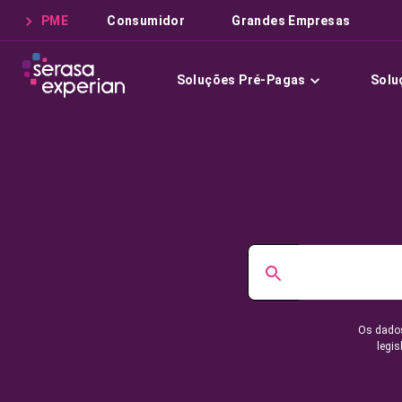
PME
Consumidor
Grandes Empresas
Soluções Pré-Pagas
Solu
Os dados
legis