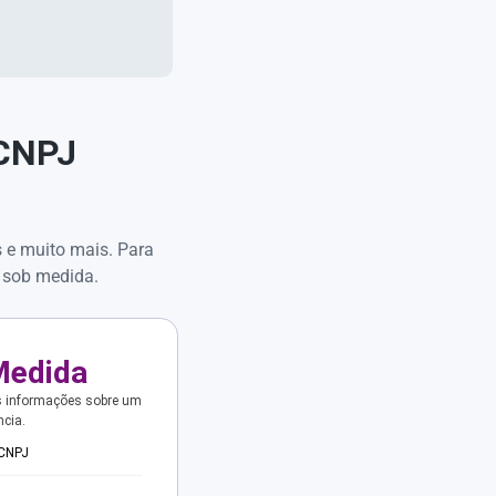
 CNPJ
s e muito mais. Para
 sob medida.
Medida
s informações sobre um
ncia.
 CNPJ