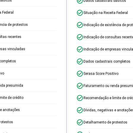
básicos
Dados cadastrais básicos
a Federal
Situação na Receita Federal
ência de protestos
Indicação de existência de pro
ltas recentes
Indicação de consultas recent
esas vinculadas
Indicação de empresas vincul
completos
Dados cadastrais completos
ivo
Serasa Score Positivo
nda presumida
Faturamento ou renda presum
ite de crédito
Recomendação e limite de créd
 e anotações
Dívidas, negativas e anotaçõe
rotestos
Detalhamento de protestos