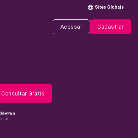
Sites Globais
Acessar
Cadastrar
Consultar Grátis
observa a
 aqui.