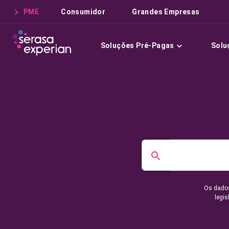
PME
Consumidor
Grandes Empresas
Soluções Pré-Pagas
Solu
Os dados
legis