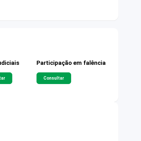
diciais
Participação em falência
tar
Consultar