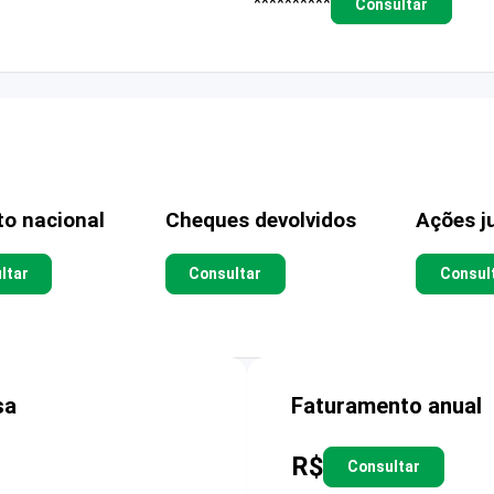
**********
Consultar
to nacional
Cheques devolvidos
Ações ju
ltar
Consultar
Consul
sa
Faturamento anual
R$
Consultar