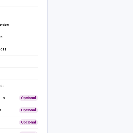
testos
es
adas
ida
ito
Opcional
s
Opcional
Opcional