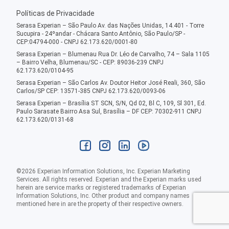
Políticas de Privacidade
Serasa Experian – São Paulo Av. das Nações Unidas, 14.401 - Torre
Sucupira - 24ºandar - Chácara Santo Antônio, São Paulo/SP -
CEP:04794-000 - CNPJ 62.173.620/0001-80
Serasa Experian – Blumenau Rua Dr. Léo de Carvalho, 74 – Sala 1105
– Bairro Velha, Blumenau/SC - CEP: 89036-239 CNPJ
62.173.620/0104-95
Serasa Experian – São Carlos Av. Doutor Heitor José Reali, 360, São
Carlos/SP CEP: 13571-385 CNPJ 62.173.620/0093-06
Serasa Experian – Brasília ST SCN, S/N, Qd 02, Bl C, 109, Sl 301, Ed.
Paulo Sarasate Bairro Asa Sul, Brasília – DF CEP: 70302-911 CNPJ
62.173.620/0131-68
©
2026
Experian Information Solutions, Inc. Experian Marketing
Services. All rights reserved. Experian and the Experian marks used
herein are service marks or registered trademarks of Experian
Information Solutions, Inc. Other product and company names
mentioned here in are the property of their respective owners.