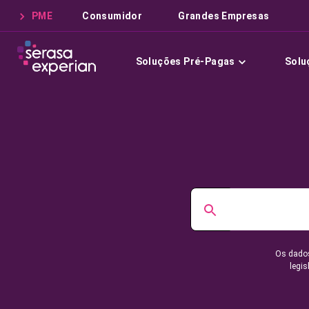
PME
Consumidor
Grandes Empresas
Soluções Pré-Pagas
Solu
Os dados
legis