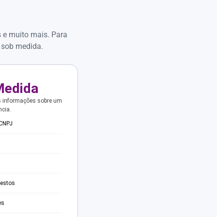
s e muito mais. Para
 sob medida.
Medida
s informações sobre um
ncia.
 CNPJ
testos
es