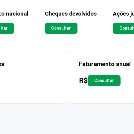
to nacional
Cheques devolvidos
Ações ju
ltar
Consultar
Consul
sa
Faturamento anual
R$
Consultar