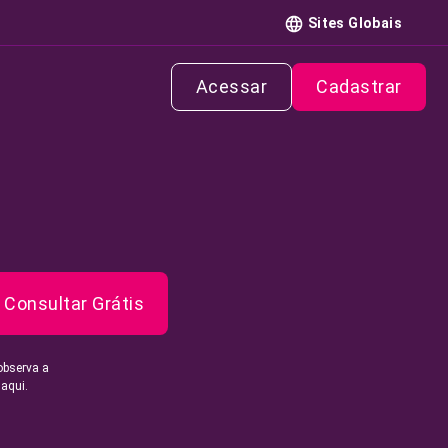
Sites Globais
Acessar
Cadastrar
Consultar Grátis
observa a
 aqui.