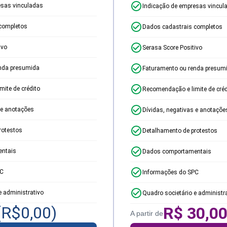
esas vinculadas
Indicação de empresas vincul
completos
Dados cadastrais completos
ivo
Serasa Score Positivo
nda presumida
Faturamento ou renda presum
ite de crédito
Recomendação e limite de créd
 e anotações
Dívidas, negativas e anotaçõe
rotestos
Detalhamento de protestos
ntais
Dados comportamentais
PC
Informações do SPC
e administrativo
Quadro societário e administr
(R$
0,00
)
R$
30,0
A partir de