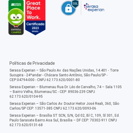
Políticas de Privacidade
Serasa Experian – São Paulo Av. das Nações Unidas, 14.401 - Torre
Sucupira - 24ºandar - Chácara Santo Antônio, São Paulo/SP -
CEP:04794-000 - CNPJ 62.173.620/0001-80
Serasa Experian – Blumenau Rua Dr. Léo de Carvalho, 74 – Sala 1105
– Bairro Velha, Blumenau/SC - CEP: 89036-239 CNPJ
62.173.620/0104-95
Serasa Experian – São Carlos Av. Doutor Heitor José Reali, 360, São
Carlos/SP CEP: 13571-385 CNPJ 62.173.620/0093-06
Serasa Experian – Brasília ST SCN, S/N, Qd 02, Bl C, 109, Sl 301, Ed.
Paulo Sarasate Bairro Asa Sul, Brasília – DF CEP: 70302-911 CNPJ
62.173.620/0131-68