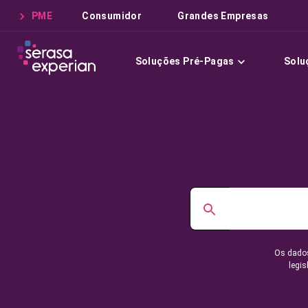
PME
Consumidor
Grandes Empresas
Soluções Pré-Pagas
Solu
Os dados
legis