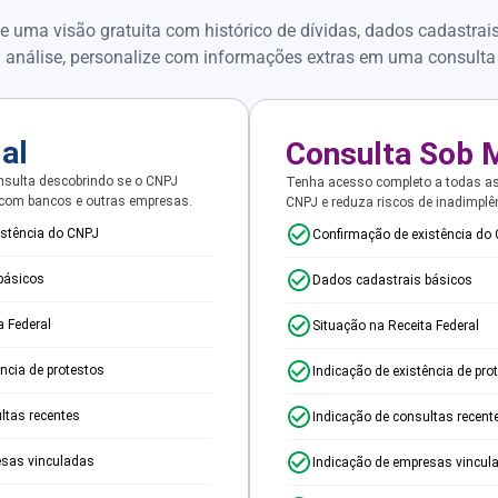
e uma visão gratuita com histórico de dívidas, dados cadastrai
 análise, personalize com informações extras em uma consulta
ial
Consulta Sob 
sulta descobrindo se o CNPJ
Tenha acesso completo a todas a
 com bancos e outras empresas.
CNPJ e reduza riscos de inadimplê
istência do CNPJ
Confirmação de existência do
básicos
Dados cadastrais básicos
a Federal
Situação na Receita Federal
ência de protestos
Indicação de existência de pro
ltas recentes
Indicação de consultas recent
esas vinculadas
Indicação de empresas vincul