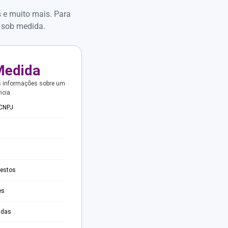
s e muito mais. Para
 sob medida.
Medida
s informações sobre um
ncia.
 CNPJ
testos
es
adas