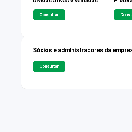
Dívidas ativas e vencidas
Protes
Consultar
Consu
Sócios e administradores da empre
Consultar