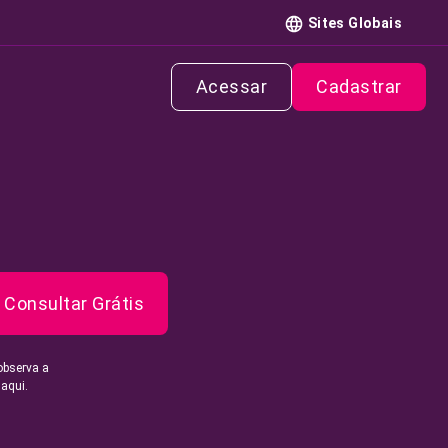
Sites Globais
Acessar
Cadastrar
Consultar Grátis
observa a
 aqui.