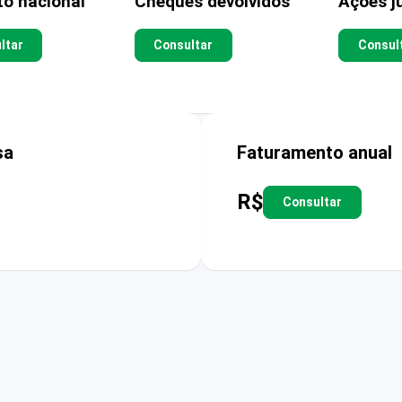
to nacional
Cheques devolvidos
Ações ju
ltar
Consultar
Consul
sa
Faturamento anual
R$
Consultar