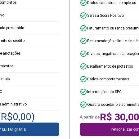
completos
Dados cadastrais completos
ivo
Serasa Score Positivo
nda presumida
Faturamento ou renda presum
ite de crédito
Recomendação e limite de créd
 e anotações
Dívidas, negativas e anotaçõe
rotestos
Detalhamento de protestos
ntais
Dados comportamentais
PC
Informações do SPC
e administrativo
Quadro societário e administr
(R$
0,00
)
R$
30,0
A partir de
sultar grátis
Personalizar con