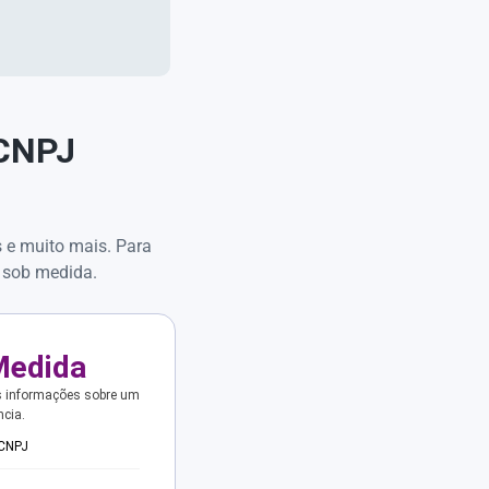
 CNPJ
s e muito mais. Para
 sob medida.
Medida
s informações sobre um
ncia.
 CNPJ