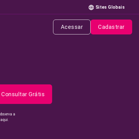
Sites Globais
Acessar
Cadastrar
Consultar Grátis
observa a
 aqui.