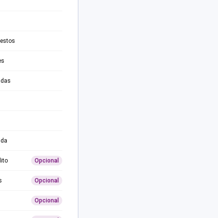
testos
es
adas
ida
ito
Opcional
s
Opcional
Opcional