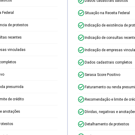
básicos
Dados cadastrais básicos
a Federal
Situação na Receita Federal
ência de protestos
Indicação de existência de pro
ltas recentes
Indicação de consultas recent
esas vinculadas
Indicação de empresas vincul
completos
Dados cadastrais completos
ivo
Serasa Score Positivo
nda presumida
Faturamento ou renda presum
ite de crédito
Recomendação e limite de créd
 e anotações
Dívidas, negativas e anotaçõe
rotestos
Detalhamento de protestos