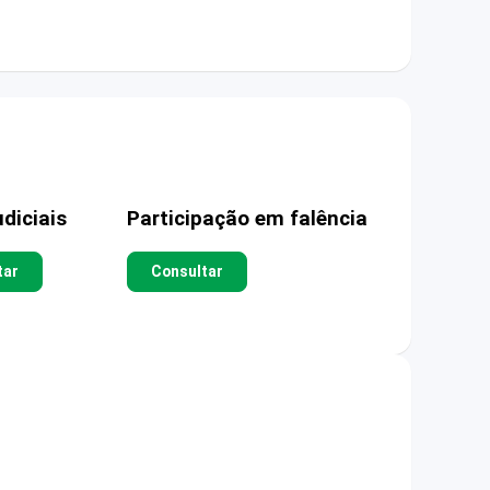
diciais
Participação em falência
tar
Consultar