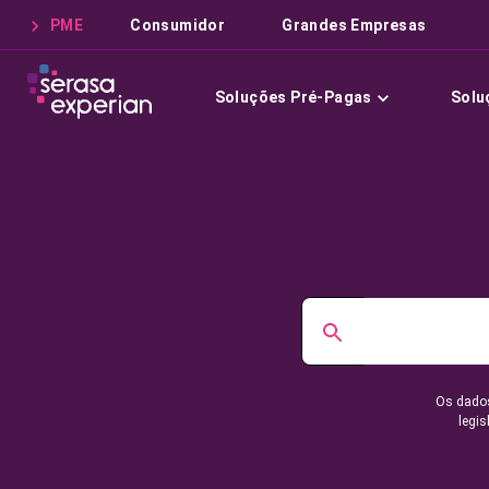
PME
Consumidor
Grandes Empresas
Soluções Pré-Pagas
Solu
Os dados
legis