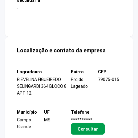
secundária
-
Localização e contato da empresa
Logradouro
Bairro
CEP
R EVELINA FIGUEIREDO
Prq do
79075-015
SELINGARDI 364 BLOCO 8
Lageado
APT 12
Município
UF
Telefone
Campo
MS
**********
Grande
Consultar