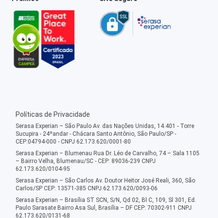
Políticas de Privacidade
Serasa Experian – São Paulo Av. das Nações Unidas, 14.401 - Torre
Sucupira - 24ºandar - Chácara Santo Antônio, São Paulo/SP -
CEP:04794-000 - CNPJ 62.173.620/0001-80
Serasa Experian – Blumenau Rua Dr. Léo de Carvalho, 74 – Sala 1105
– Bairro Velha, Blumenau/SC - CEP: 89036-239 CNPJ
62.173.620/0104-95
Serasa Experian – São Carlos Av. Doutor Heitor José Reali, 360, São
Carlos/SP CEP: 13571-385 CNPJ 62.173.620/0093-06
Serasa Experian – Brasília ST SCN, S/N, Qd 02, Bl C, 109, Sl 301, Ed.
Paulo Sarasate Bairro Asa Sul, Brasília – DF CEP: 70302-911 CNPJ
62.173.620/0131-68