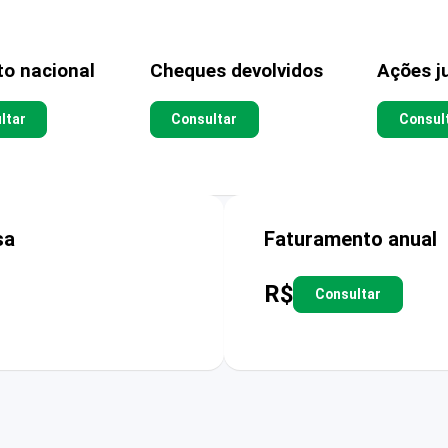
to nacional
Cheques devolvidos
Ações ju
ltar
Consultar
Consul
sa
Faturamento anual
R$
Consultar