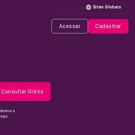
Sites Globais
Acessar
Cadastrar
Consultar Grátis
observa a
 aqui.