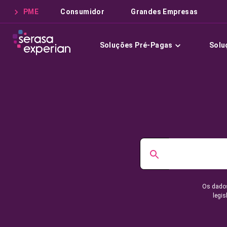
PME
Consumidor
Grandes Empresas
Soluções Pré-Pagas
Solu
Os dados
legis