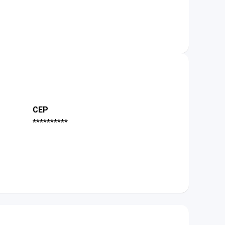
CEP
**********