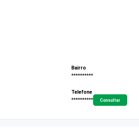
Bairro
**********
Telefone
**********
Consultar