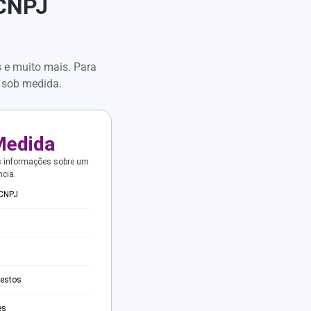
 CNPJ
s e muito mais. Para
 sob medida.
Medida
s informações sobre um
ncia.
 CNPJ
testos
es