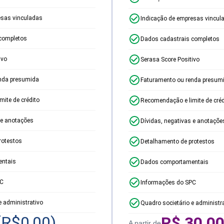
esas vinculadas
Indicação de empresas vincul
completos
Dados cadastrais completos
ivo
Serasa Score Positivo
nda presumida
Faturamento ou renda presum
ite de crédito
Recomendação e limite de créd
 e anotações
Dívidas, negativas e anotaçõe
rotestos
Detalhamento de protestos
ntais
Dados comportamentais
PC
Informações do SPC
e administrativo
Quadro societário e administr
(R$
0,00
)
R$
30,0
A partir de