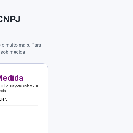
 CNPJ
s e muito mais. Para
 sob medida.
Medida
s informações sobre um
ncia.
 CNPJ