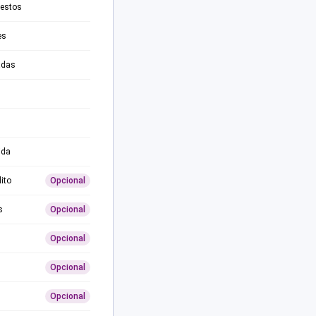
testos
es
adas
ida
ito
Opcional
s
Opcional
Opcional
Opcional
Opcional