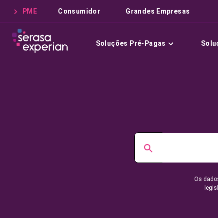
PME
Consumidor
Grandes Empresas
Soluções Pré-Pagas
Solu
Os dados
legis