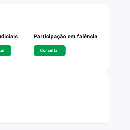
diciais
Participação em falência
tar
Consultar