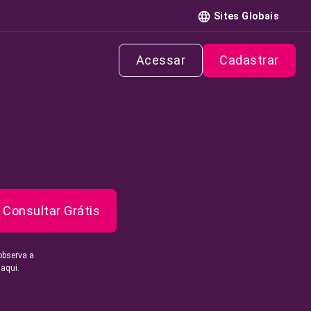
Sites Globais
Acessar
Cadastrar
Consultar Grátis
observa a
 aqui.