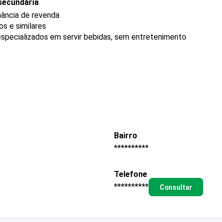
secundária
nância de revenda
s e similares
specializados em servir bebidas, sem entretenimento
Bairro
**********
Telefone
**********
Consultar