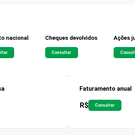
to nacional
Cheques devolvidos
Ações ju
ltar
Consultar
Consul
sa
Faturamento anual
R$
Consultar