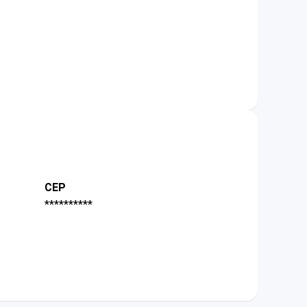
CEP
**********