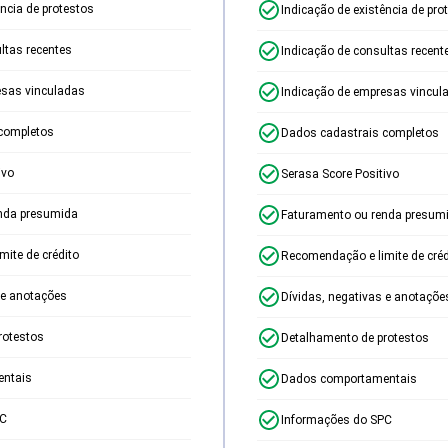
ência de protestos
Indicação de existência de pro
ltas recentes
Indicação de consultas recent
esas vinculadas
Indicação de empresas vincul
completos
Dados cadastrais completos
ivo
Serasa Score Positivo
nda presumida
Faturamento ou renda presum
ite de crédito
Recomendação e limite de créd
 e anotações
Dívidas, negativas e anotaçõe
rotestos
Detalhamento de protestos
ntais
Dados comportamentais
PC
Informações do SPC