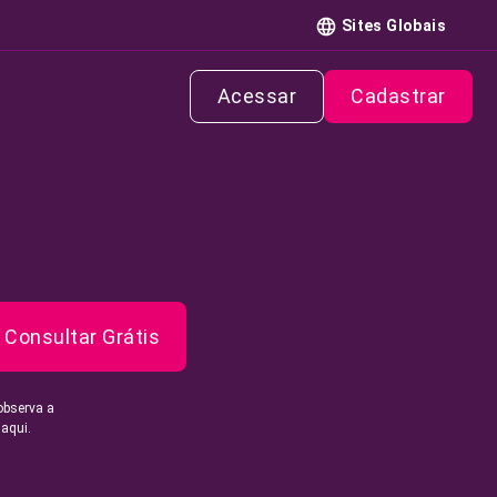
Sites Globais
Acessar
Cadastrar
Consultar Grátis
observa a
 aqui.