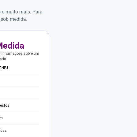
s e muito mais. Para
 sob medida.
Medida
s informações sobre um
ncia.
 CNPJ
testos
es
adas