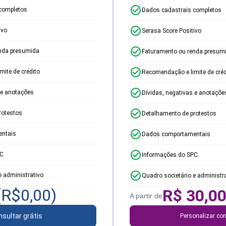
completos
Dados cadastrais completos
ivo
Serasa Score Positivo
nda presumida
Faturamento ou renda presum
ite de crédito
Recomendação e limite de créd
 e anotações
Dívidas, negativas e anotaçõe
rotestos
Detalhamento de protestos
ntais
Dados comportamentais
PC
Informações do SPC
e administrativo
Quadro societário e administr
(R$
0,00
)
R$
30,0
A partir de
sultar grátis
Personalizar con