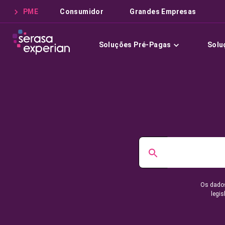
PME
Consumidor
Grandes Empresas
Soluções Pré-Pagas
Solu
Os dados
legis