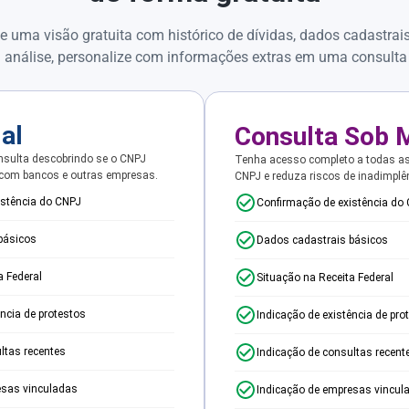
e uma visão gratuita com histórico de dívidas, dados cadastrai
 análise, personalize com informações extras em uma consulta
ial
Consulta Sob 
sulta descobrindo se o CNPJ
Tenha acesso completo a todas a
 com bancos e outras empresas.
CNPJ e reduza riscos de inadimplê
istência do CNPJ
Confirmação de existência do
básicos
Dados cadastrais básicos
a Federal
Situação na Receita Federal
ência de protestos
Indicação de existência de pro
ltas recentes
Indicação de consultas recent
esas vinculadas
Indicação de empresas vincul