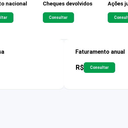
to nacional
Cheques devolvidos
Ações ju
ltar
Consultar
Consul
sa
Faturamento anual
R$
Consultar