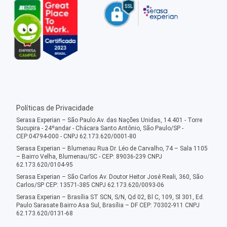
Políticas de Privacidade
Serasa Experian – São Paulo Av. das Nações Unidas, 14.401 - Torre
Sucupira - 24ºandar - Chácara Santo Antônio, São Paulo/SP -
CEP:04794-000 - CNPJ 62.173.620/0001-80
Serasa Experian – Blumenau Rua Dr. Léo de Carvalho, 74 – Sala 1105
– Bairro Velha, Blumenau/SC - CEP: 89036-239 CNPJ
62.173.620/0104-95
Serasa Experian – São Carlos Av. Doutor Heitor José Reali, 360, São
Carlos/SP CEP: 13571-385 CNPJ 62.173.620/0093-06
Serasa Experian – Brasília ST SCN, S/N, Qd 02, Bl C, 109, Sl 301, Ed.
Paulo Sarasate Bairro Asa Sul, Brasília – DF CEP: 70302-911 CNPJ
62.173.620/0131-68