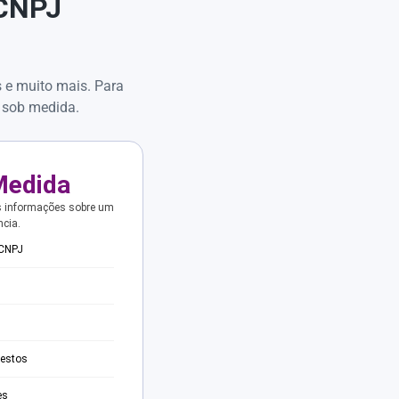
 CNPJ
s e muito mais. Para
 sob medida.
Medida
s informações sobre um
ncia.
 CNPJ
testos
es