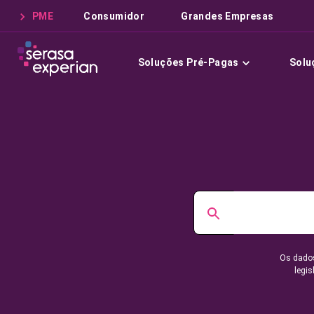
PME
Consumidor
Grandes Empresas
Soluções Pré-Pagas
Solu
Os dados
legis