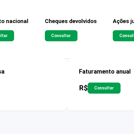
to nacional
Cheques devolvidos
Ações ju
ltar
Consultar
Consul
sa
Faturamento anual
R$
Consultar