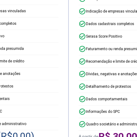
esas vinculadas
Indicação de empresas vincul
completos
Dados cadastrais completos
ivo
Serasa Score Positivo
nda presumida
Faturamento ou renda presum
ite de crédito
Recomendação e limite de créd
 e anotações
Dívidas, negativas e anotaçõe
rotestos
Detalhamento de protestos
ntais
Dados comportamentais
PC
Informações do SPC
e administrativo
Quadro societário e administr
(R$
0,00
)
R$
30,0
A partir de