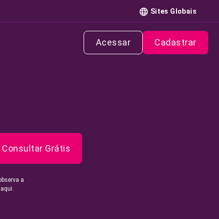
Sites Globais
Acessar
Cadastrar
Consultar Grátis
observa a
 aqui.