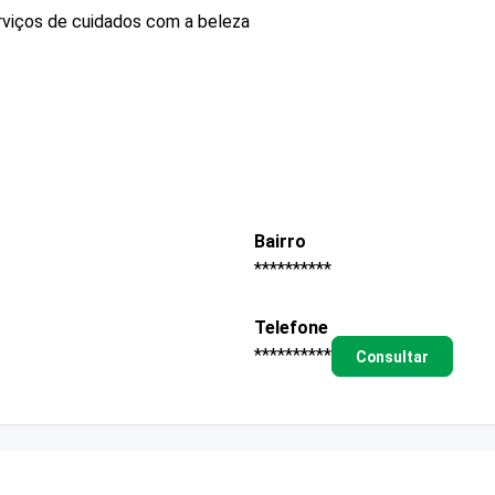
rviços de cuidados com a beleza
Bairro
**********
Telefone
**********
Consultar