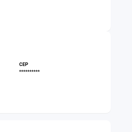
CEP
**********