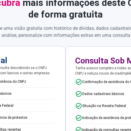
ubra
mais informações deste
de forma gratuita
e uma visão gratuita com histórico de dívidas, dados cadastrai
 análise, personalize com informações extras em uma consulta
ial
Consulta Sob 
sulta descobrindo se o CNPJ
Tenha acesso completo a todas a
 com bancos e outras empresas.
CNPJ e reduza riscos de inadimplê
istência do CNPJ
Confirmação de existência do
básicos
Dados cadastrais básicos
a Federal
Situação na Receita Federal
ência de protestos
Indicação de existência de pro
ltas recentes
Indicação de consultas recent