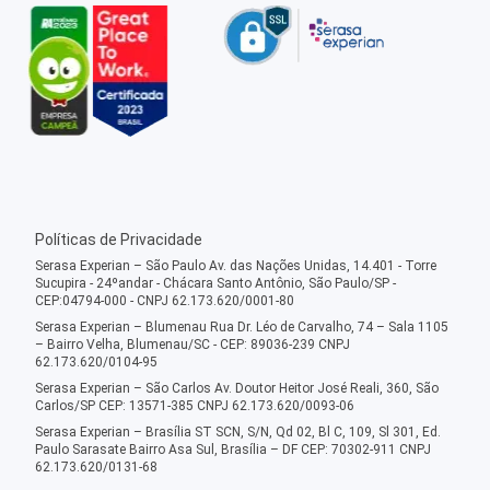
Políticas de Privacidade
Serasa Experian – São Paulo Av. das Nações Unidas, 14.401 - Torre
Sucupira - 24ºandar - Chácara Santo Antônio, São Paulo/SP -
CEP:04794-000 - CNPJ 62.173.620/0001-80
Serasa Experian – Blumenau Rua Dr. Léo de Carvalho, 74 – Sala 1105
– Bairro Velha, Blumenau/SC - CEP: 89036-239 CNPJ
62.173.620/0104-95
Serasa Experian – São Carlos Av. Doutor Heitor José Reali, 360, São
Carlos/SP CEP: 13571-385 CNPJ 62.173.620/0093-06
Serasa Experian – Brasília ST SCN, S/N, Qd 02, Bl C, 109, Sl 301, Ed.
Paulo Sarasate Bairro Asa Sul, Brasília – DF CEP: 70302-911 CNPJ
62.173.620/0131-68