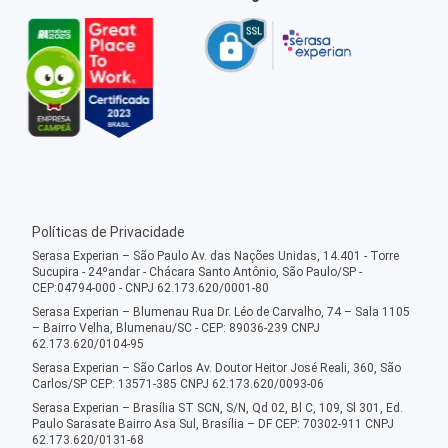
Políticas de Privacidade
Serasa Experian – São Paulo Av. das Nações Unidas, 14.401 - Torre
Sucupira - 24ºandar - Chácara Santo Antônio, São Paulo/SP -
CEP:04794-000 - CNPJ 62.173.620/0001-80
Serasa Experian – Blumenau Rua Dr. Léo de Carvalho, 74 – Sala 1105
– Bairro Velha, Blumenau/SC - CEP: 89036-239 CNPJ
62.173.620/0104-95
Serasa Experian – São Carlos Av. Doutor Heitor José Reali, 360, São
Carlos/SP CEP: 13571-385 CNPJ 62.173.620/0093-06
Serasa Experian – Brasília ST SCN, S/N, Qd 02, Bl C, 109, Sl 301, Ed.
Paulo Sarasate Bairro Asa Sul, Brasília – DF CEP: 70302-911 CNPJ
62.173.620/0131-68