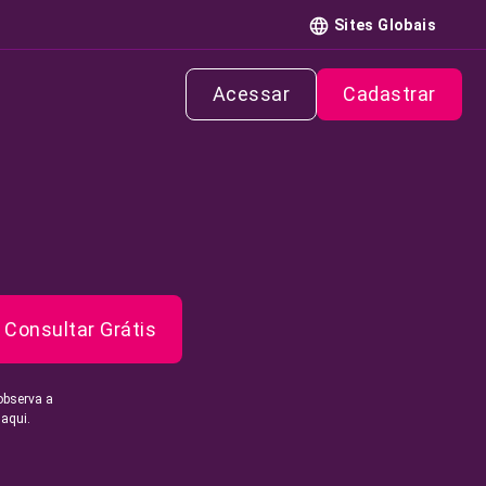
Sites Globais
Acessar
Cadastrar
Consultar Grátis
observa a
 aqui.