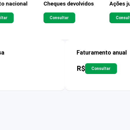
to nacional
Cheques devolvidos
Ações ju
ltar
Consultar
Consul
sa
Faturamento anual
R$
Consultar