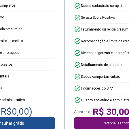
completos
Dados cadastrais completos
ivo
Serasa Score Positivo
nda presumida
Faturamento ou renda presum
ite de crédito
Recomendação e limite de créd
 e anotações
Dívidas, negativas e anotaçõe
rotestos
Detalhamento de protestos
ntais
Dados comportamentais
PC
Informações do SPC
e administrativo
Quadro societário e administr
(R$
0,00
)
R$
30,0
A partir de
sultar grátis
Personalizar con