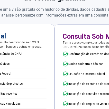
e uma visão gratuita com histórico de dívidas, dados cadastrai
 análise, personalize com informações extras em uma consulta
ial
Consulta Sob 
sulta descobrindo se o CNPJ
Tenha acesso completo a todas a
 com bancos e outras empresas.
CNPJ e reduza riscos de inadimplê
istência do CNPJ
Confirmação de existência do
básicos
Dados cadastrais básicos
a Federal
Situação na Receita Federal
ência de protestos
Indicação de existência de pro
ltas recentes
Indicação de consultas recent
esas vinculadas
Indicação de empresas vincul