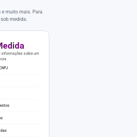
s e muito mais. Para
 sob medida.
Medida
s informações sobre um
ncia.
 CNPJ
testos
es
adas