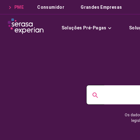
PME
Consumidor
Grandes Empresas
Soluções Pré-Pagas
Solu
Os dados
legis