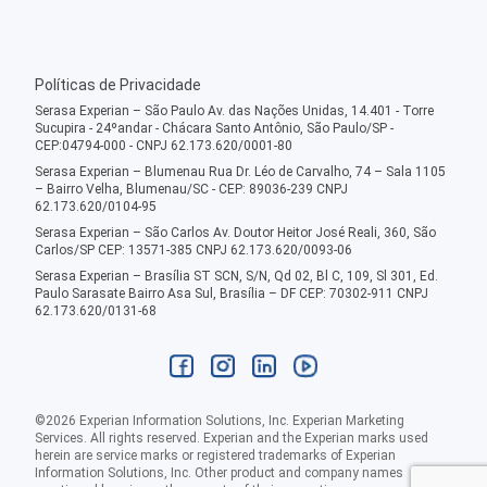
Políticas de Privacidade
Serasa Experian – São Paulo Av. das Nações Unidas, 14.401 - Torre
Sucupira - 24ºandar - Chácara Santo Antônio, São Paulo/SP -
CEP:04794-000 - CNPJ 62.173.620/0001-80
Serasa Experian – Blumenau Rua Dr. Léo de Carvalho, 74 – Sala 1105
– Bairro Velha, Blumenau/SC - CEP: 89036-239 CNPJ
62.173.620/0104-95
Serasa Experian – São Carlos Av. Doutor Heitor José Reali, 360, São
Carlos/SP CEP: 13571-385 CNPJ 62.173.620/0093-06
Serasa Experian – Brasília ST SCN, S/N, Qd 02, Bl C, 109, Sl 301, Ed.
Paulo Sarasate Bairro Asa Sul, Brasília – DF CEP: 70302-911 CNPJ
62.173.620/0131-68
©
2026
Experian Information Solutions, Inc. Experian Marketing
Services. All rights reserved. Experian and the Experian marks used
herein are service marks or registered trademarks of Experian
Information Solutions, Inc. Other product and company names