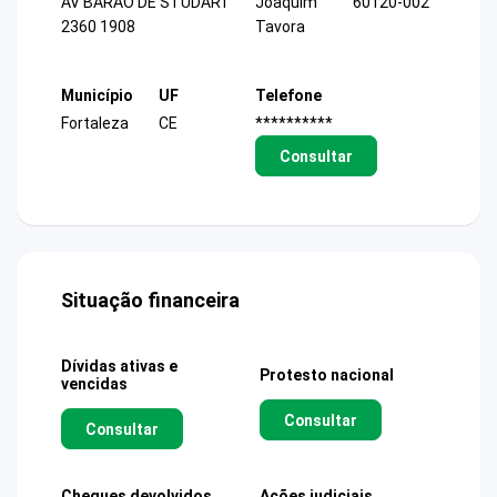
AV BARAO DE STUDART
Joaquim
60120-002
2360 1908
Tavora
Município
UF
Telefone
Fortaleza
CE
**********
Consultar
Situação financeira
Dívidas ativas e
Protesto nacional
vencidas
Consultar
Consultar
Cheques devolvidos
Ações judiciais