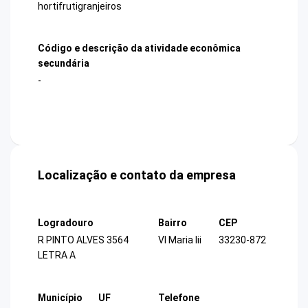
hortifrutigranjeiros
Código e descrição da atividade econômica
secundária
-
Localização e contato da empresa
Logradouro
Bairro
CEP
R PINTO ALVES 3564
Vl Maria Iii
33230-872
LETRA A
Município
UF
Telefone