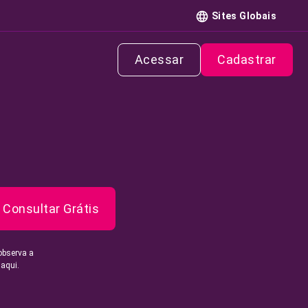
Sites Globais
Acessar
Cadastrar
Consultar Grátis
observa a
 aqui.