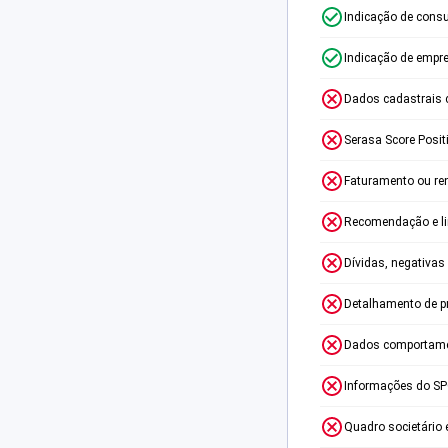
Indicação de consu
Indicação de empr
Dados cadastrais 
Serasa Score Posit
Faturamento ou re
Recomendação e lim
Dívidas, negativas
Detalhamento de p
Dados comportame
Informações do S
Quadro societário 