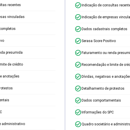
ltas recentes
Indicação de consultas recent
esas vinculadas
Indicação de empresas vincul
completos
Dados cadastrais completos
ivo
Serasa Score Positivo
nda presumida
Faturamento ou renda presum
ite de crédito
Recomendação e limite de créd
 e anotações
Dívidas, negativas e anotaçõe
rotestos
Detalhamento de protestos
ntais
Dados comportamentais
PC
Informações do SPC
e administrativo
Quadro societário e administr