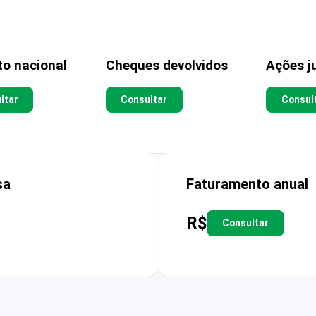
to nacional
Cheques devolvidos
Ações ju
ltar
Consultar
Consul
sa
Faturamento anual
R$
Consultar