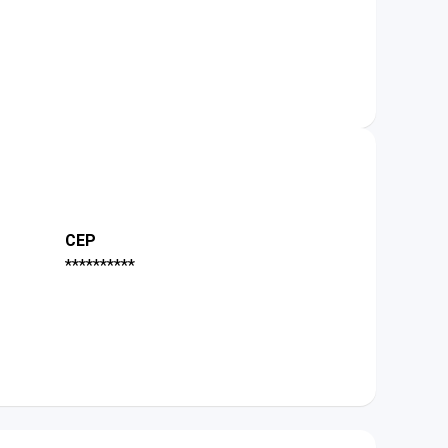
CEP
**********