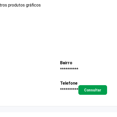
tros produtos gráficos
Bairro
**********
Telefone
**********
Consultar