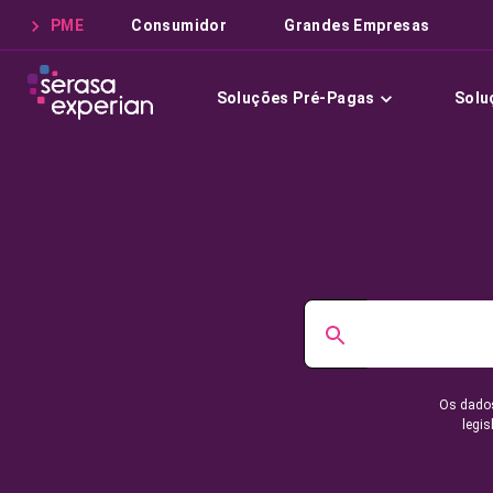
PME
Consumidor
Grandes Empresas
Soluções Pré-Pagas
Solu
Os dados
legis