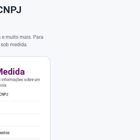
 CNPJ
s e muito mais. Para
 sob medida.
Medida
s informações sobre um
ncia.
 CNPJ
testos