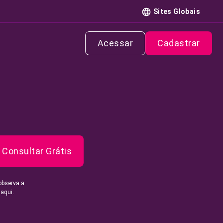
Sites Globais
Acessar
Cadastrar
Consultar Grátis
observa a
 aqui.