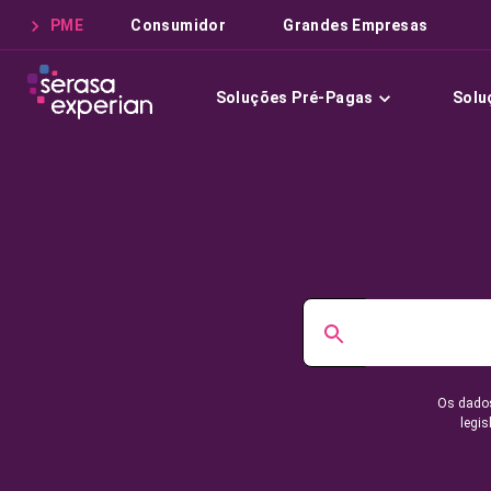
PME
Consumidor
Grandes Empresas
Soluções Pré-Pagas
Solu
Os dados
legis