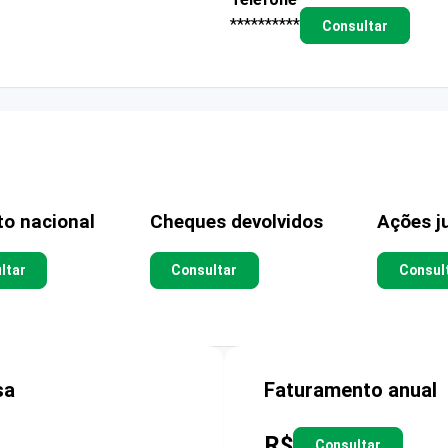
**********
Consultar
to nacional
Cheques devolvidos
Ações ju
ltar
Consultar
Consul
sa
Faturamento anual
R$
Consultar