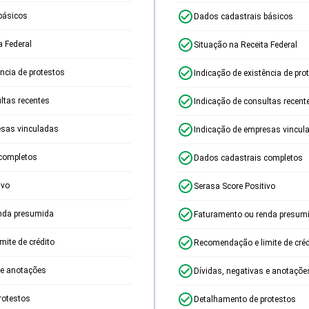
básicos
Dados cadastrais básicos
a Federal
Situação na Receita Federal
ência de protestos
Indicação de existência de pro
ltas recentes
Indicação de consultas recent
esas vinculadas
Indicação de empresas vincul
completos
Dados cadastrais completos
ivo
Serasa Score Positivo
nda presumida
Faturamento ou renda presum
ite de crédito
Recomendação e limite de créd
 e anotações
Dívidas, negativas e anotaçõe
rotestos
Detalhamento de protestos