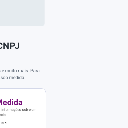
 CNPJ
s e muito mais. Para
 sob medida.
Medida
s informações sobre um
ncia.
 CNPJ