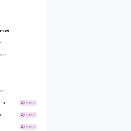
testos
es
adas
ida
ito
Opcional
s
Opcional
Opcional