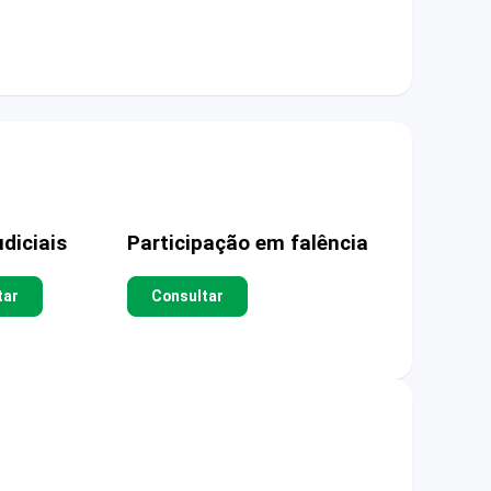
diciais
Participação em falência
tar
Consultar