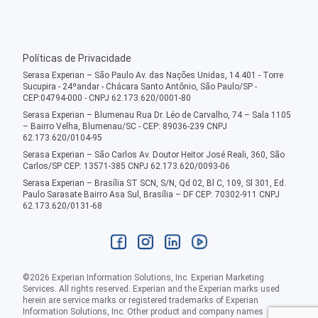
Políticas de Privacidade
Serasa Experian – São Paulo Av. das Nações Unidas, 14.401 - Torre
Sucupira - 24ºandar - Chácara Santo Antônio, São Paulo/SP -
CEP:04794-000 - CNPJ 62.173.620/0001-80
Serasa Experian – Blumenau Rua Dr. Léo de Carvalho, 74 – Sala 1105
– Bairro Velha, Blumenau/SC - CEP: 89036-239 CNPJ
62.173.620/0104-95
Serasa Experian – São Carlos Av. Doutor Heitor José Reali, 360, São
Carlos/SP CEP: 13571-385 CNPJ 62.173.620/0093-06
Serasa Experian – Brasília ST SCN, S/N, Qd 02, Bl C, 109, Sl 301, Ed.
Paulo Sarasate Bairro Asa Sul, Brasília – DF CEP: 70302-911 CNPJ
62.173.620/0131-68
©
2026
Experian Information Solutions, Inc. Experian Marketing
Services. All rights reserved. Experian and the Experian marks used
herein are service marks or registered trademarks of Experian
Information Solutions, Inc. Other product and company names