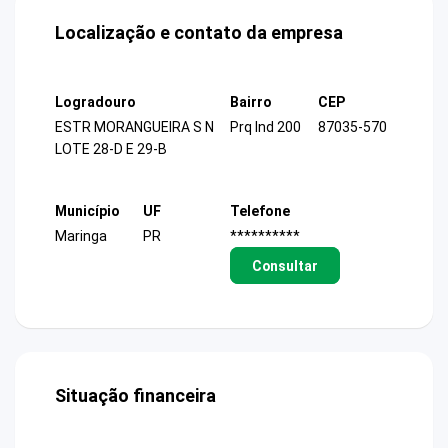
Localização e contato da empresa
Logradouro
Bairro
CEP
ESTR MORANGUEIRA S N
Prq Ind 200
87035-570
LOTE 28-D E 29-B
Município
UF
Telefone
Maringa
PR
**********
Consultar
Situação financeira