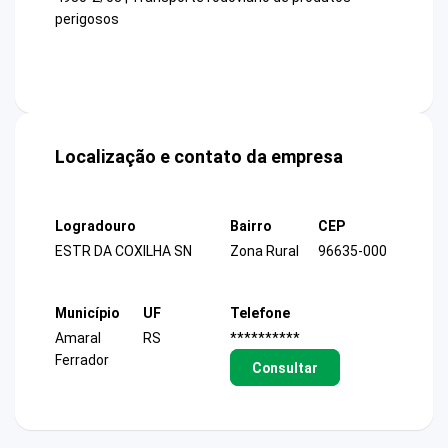
perigosos
Localização e contato da empresa
Logradouro
Bairro
CEP
ESTR DA COXILHA SN
Zona Rural
96635-000
Município
UF
Telefone
Amaral
RS
**********
Ferrador
Consultar