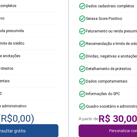
completos
Dados cadastrais completos
ivo
Serasa Score Positivo
nda presumida
Faturamento ou renda presum
ite de crédito
Recomendação e limite de créd
 e anotações
Dívidas, negativas e anotaçõe
rotestos
Detalhamento de protestos
ntais
Dados comportamentais
PC
Informações do SPC
e administrativo
Quadro societário e administr
(R$
0,00
)
R$
30,0
A partir de
sultar grátis
Personalizar con