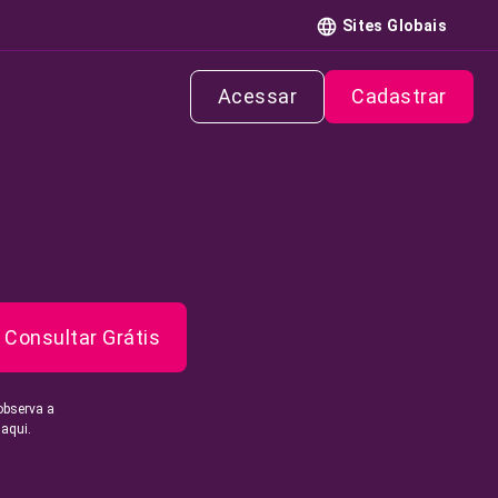
Sites Globais
Acessar
Cadastrar
Consultar Grátis
observa a
 aqui.