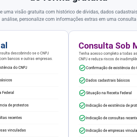
e uma visão gratuita com histórico de dívidas, dados cadastrai
 análise, personalize com informações extras em uma consulta
ial
Consulta Sob 
sulta descobrindo se o CNPJ
Tenha acesso completo a todas a
 com bancos e outras empresas.
CNPJ e reduza riscos de inadimplê
istência do CNPJ
Confirmação de existência do
básicos
Dados cadastrais básicos
a Federal
Situação na Receita Federal
ência de protestos
Indicação de existência de pro
ltas recentes
Indicação de consultas recent
esas vinculadas
Indicação de empresas vincul