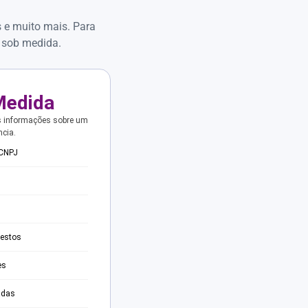
s e muito mais. Para
 sob medida.
Medida
s informações sobre um
ncia.
 CNPJ
testos
es
adas