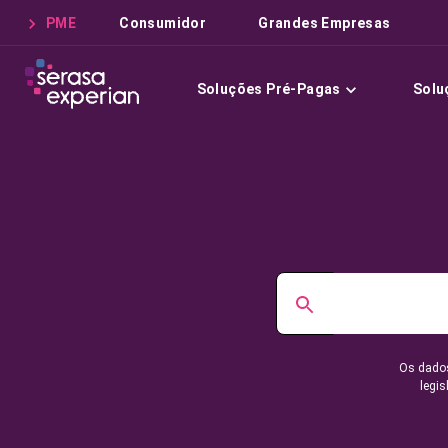
PME
Consumidor
Grandes Empresas
Soluções Pré-Pagas
Solu
Os dados
legis