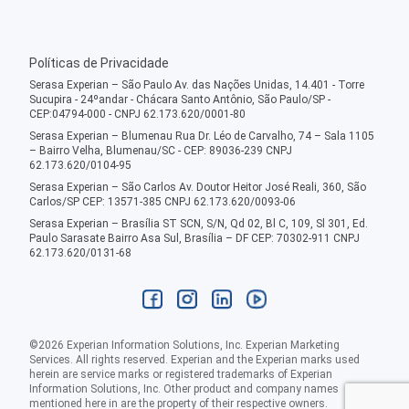
Políticas de Privacidade
Serasa Experian – São Paulo Av. das Nações Unidas, 14.401 - Torre
Sucupira - 24ºandar - Chácara Santo Antônio, São Paulo/SP -
CEP:04794-000 - CNPJ 62.173.620/0001-80
Serasa Experian – Blumenau Rua Dr. Léo de Carvalho, 74 – Sala 1105
– Bairro Velha, Blumenau/SC - CEP: 89036-239 CNPJ
62.173.620/0104-95
Serasa Experian – São Carlos Av. Doutor Heitor José Reali, 360, São
Carlos/SP CEP: 13571-385 CNPJ 62.173.620/0093-06
Serasa Experian – Brasília ST SCN, S/N, Qd 02, Bl C, 109, Sl 301, Ed.
Paulo Sarasate Bairro Asa Sul, Brasília – DF CEP: 70302-911 CNPJ
62.173.620/0131-68
©
2026
Experian Information Solutions, Inc. Experian Marketing
Services. All rights reserved. Experian and the Experian marks used
herein are service marks or registered trademarks of Experian
Information Solutions, Inc. Other product and company names
mentioned here in are the property of their respective owners.