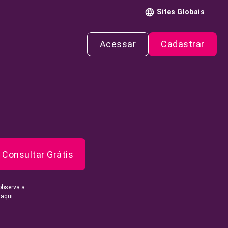
Sites Globais
Acessar
Cadastrar
Consultar Grátis
observa a
 aqui.