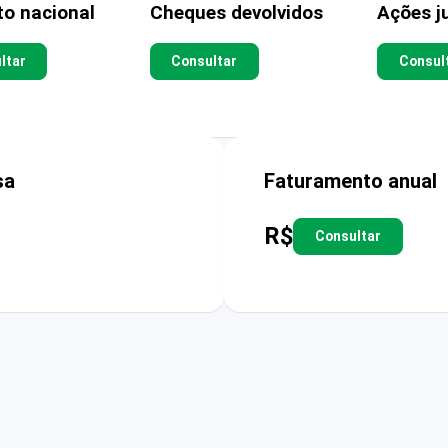
to nacional
Cheques devolvidos
Ações ju
ltar
Consultar
Consul
sa
Faturamento anual
R$
Consultar