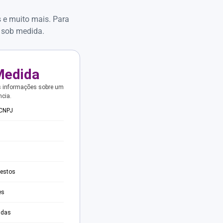
s e muito mais. Para
 sob medida.
Medida
s informações sobre um
ncia.
 CNPJ
testos
es
adas