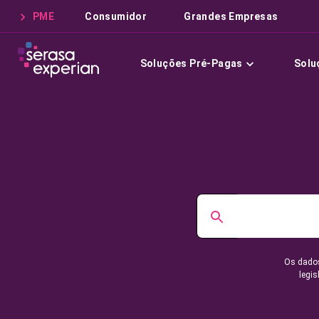
PME
Consumidor
Grandes Empresas
Soluções Pré-Pagas
Solu
Os dados
legis