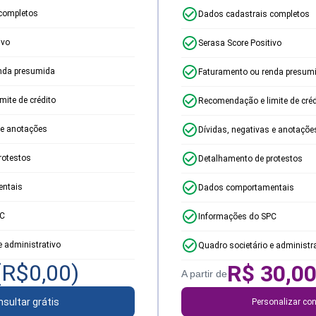
completos
Dados cadastrais completos
ivo
Serasa Score Positivo
nda presumida
Faturamento ou renda presum
ite de crédito
Recomendação e limite de créd
 e anotações
Dívidas, negativas e anotaçõe
rotestos
Detalhamento de protestos
ntais
Dados comportamentais
PC
Informações do SPC
e administrativo
Quadro societário e administr
(R$
0,00
)
R$
30,0
A partir de
sultar grátis
Personalizar con