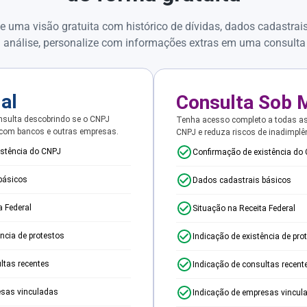
e uma visão gratuita com histórico de dívidas, dados cadastrai
 análise, personalize com informações extras em uma consulta
ial
Consulta Sob 
sulta descobrindo se o CNPJ
Tenha acesso completo a todas a
 com bancos e outras empresas.
CNPJ e reduza riscos de inadimplê
istência do CNPJ
Confirmação de existência do
básicos
Dados cadastrais básicos
a Federal
Situação na Receita Federal
ência de protestos
Indicação de existência de pro
ltas recentes
Indicação de consultas recent
esas vinculadas
Indicação de empresas vincul