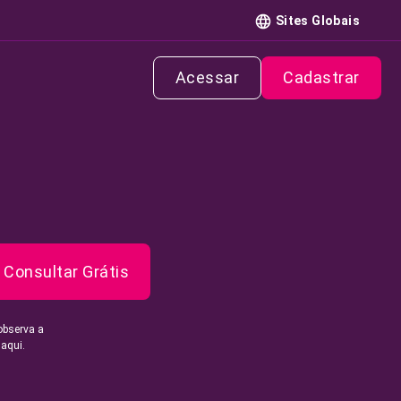
Sites Globais
Acessar
Cadastrar
Consultar Grátis
observa a
 aqui.