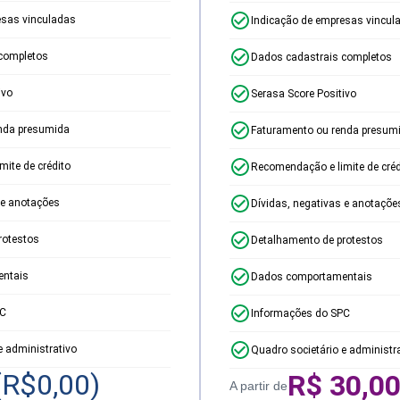
esas vinculadas
Indicação de empresas vincul
completos
Dados cadastrais completos
ivo
Serasa Score Positivo
nda presumida
Faturamento ou renda presum
ite de crédito
Recomendação e limite de créd
 e anotações
Dívidas, negativas e anotaçõe
rotestos
Detalhamento de protestos
ntais
Dados comportamentais
PC
Informações do SPC
e administrativo
Quadro societário e administr
(R$
0,00
)
R$
30,0
A partir de