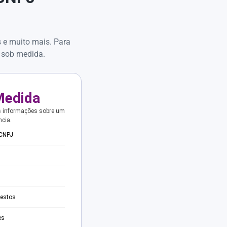
s e muito mais. Para
 sob medida.
Medida
s informações sobre um
ncia.
 CNPJ
testos
es