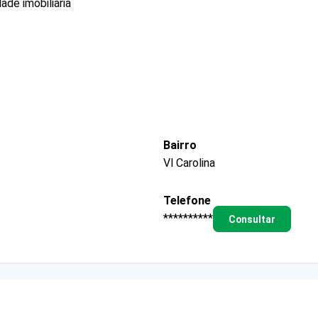
de imobiliária
Bairro
Vl Carolina
Telefone
**********
Consultar