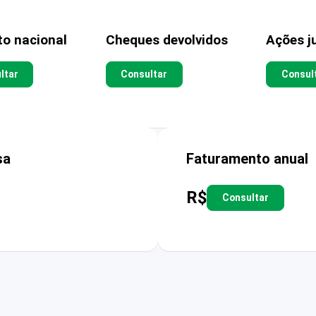
to nacional
Cheques devolvidos
Ações ju
ltar
Consultar
Consul
sa
Faturamento anual
R$
Consultar