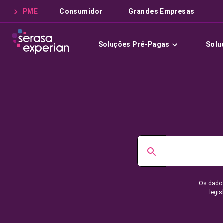
PME
Consumidor
Grandes Empresas
Soluções Pré-Pagas
Solu
Os dados
legis