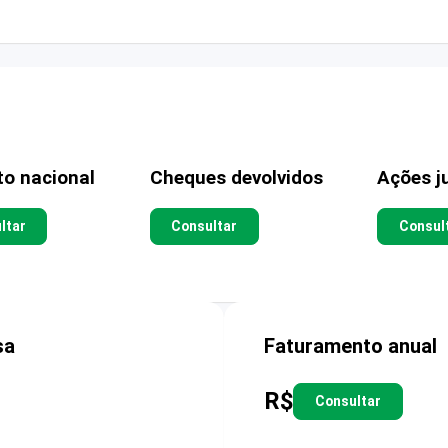
to nacional
Cheques devolvidos
Ações ju
ltar
Consultar
Consul
sa
Faturamento anual
R$
Consultar