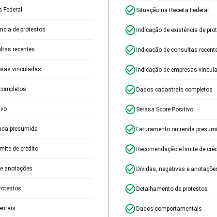
a Federal
Situação na Receita Federal
ência de protestos
Indicação de existência de pro
ltas recentes
Indicação de consultas recent
esas vinculadas
Indicação de empresas vincul
completos
Dados cadastrais completos
ivo
Serasa Score Positivo
nda presumida
Faturamento ou renda presum
ite de crédito
Recomendação e limite de créd
 e anotações
Dívidas, negativas e anotaçõe
rotestos
Detalhamento de protestos
ntais
Dados comportamentais