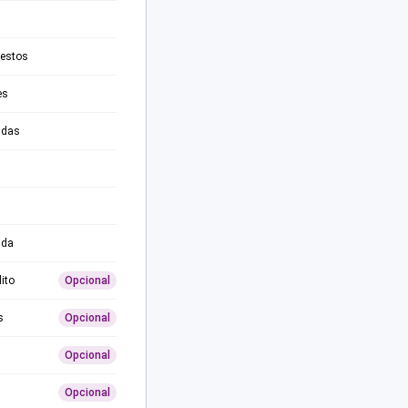
testos
es
adas
ida
ito
Opcional
s
Opcional
Opcional
Opcional