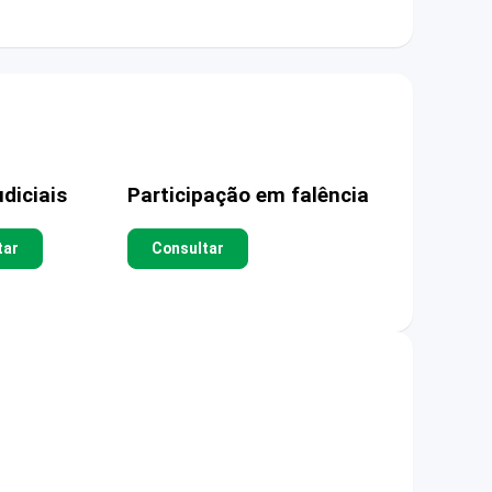
diciais
Participação em falência
tar
Consultar