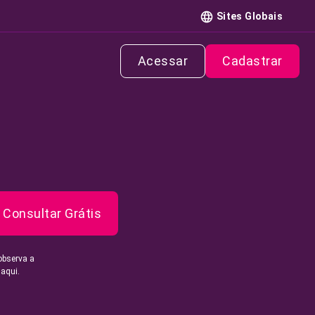
Sites Globais
Acessar
Cadastrar
Consultar Grátis
observa a
 aqui.