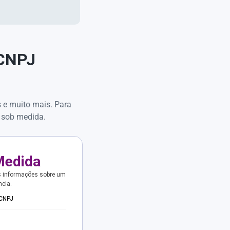
 CNPJ
s e muito mais. Para
 sob medida.
Medida
s informações sobre um
ncia.
 CNPJ