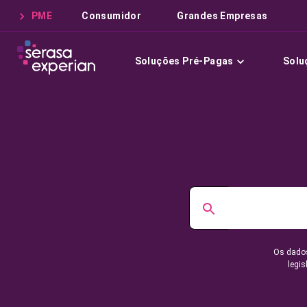
PME
Consumidor
Grandes Empresas
Soluções Pré-Pagas
Solu
Os dados
legis