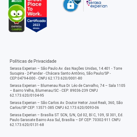
Políticas de Privacidade
Serasa Experian – São Paulo Av. das Nações Unidas, 14.401 - Torre
Sucupira - 24ºandar - Chácara Santo Antônio, São Paulo/SP -
CEP:04794-000 - CNPJ 62.173.620/0001-80
Serasa Experian – Blumenau Rua Dr. Léo de Carvalho, 74 – Sala 1105
– Bairro Velha, Blumenau/SC - CEP: 89036-239 CNPJ
62.173.620/0104-95
Serasa Experian – São Carlos Av. Doutor Heitor José Reali, 360, São
Carlos/SP CEP: 13571-385 CNPJ 62.173.620/0093-06
Serasa Experian – Brasília ST SCN, S/N, Qd 02, Bl C, 109, Sl 301, Ed.
Paulo Sarasate Bairro Asa Sul, Brasília – DF CEP: 70302-911 CNPJ
62.173.620/0131-68