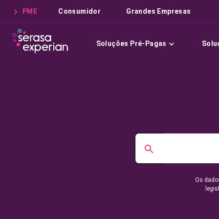
PME
Consumidor
Grandes Empresas
Soluções Pré-Pagas
Solu
Os dados
legis