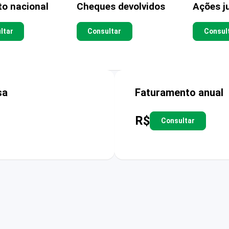
to nacional
Cheques devolvidos
Ações ju
ltar
Consultar
Consul
sa
Faturamento anual
R$
Consultar