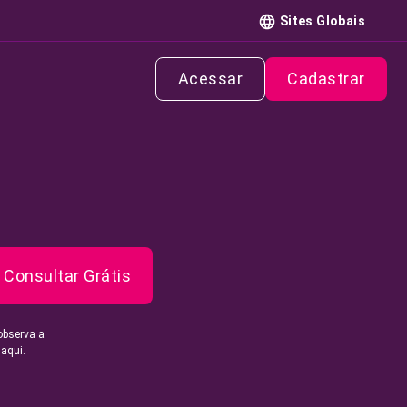
Sites Globais
Acessar
Cadastrar
Consultar Grátis
observa a
 aqui.