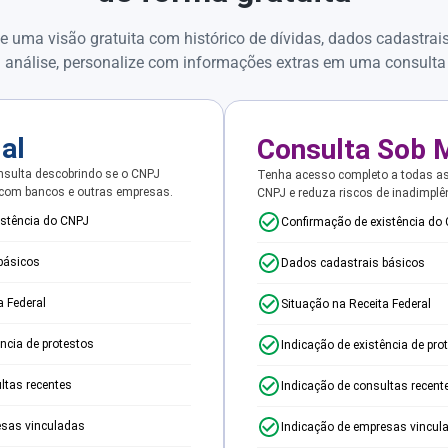
e uma visão gratuita com histórico de dívidas, dados cadastrai
 análise, personalize com informações extras em uma consulta
ial
Consulta Sob 
sulta descobrindo se o CNPJ
Tenha acesso completo a todas a
 com bancos e outras empresas.
CNPJ e reduza riscos de inadimplê
istência do CNPJ
Confirmação de existência do
básicos
Dados cadastrais básicos
a Federal
Situação na Receita Federal
ência de protestos
Indicação de existência de pro
ltas recentes
Indicação de consultas recent
esas vinculadas
Indicação de empresas vincul