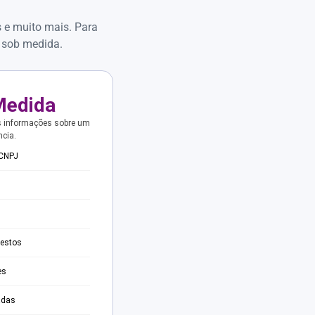
s e muito mais. Para
 sob medida.
Medida
s informações sobre um
ncia.
 CNPJ
testos
es
adas