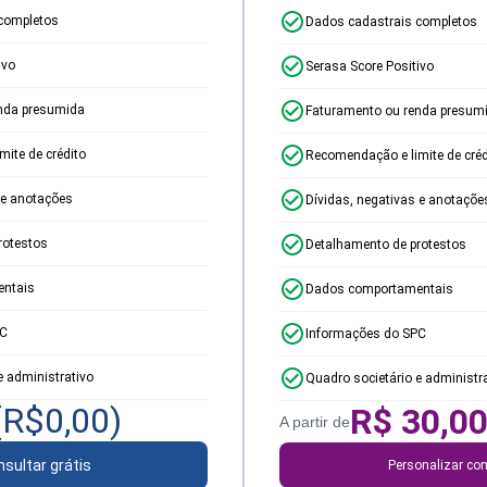
completos
Dados cadastrais completos
ivo
Serasa Score Positivo
nda presumida
Faturamento ou renda presum
ite de crédito
Recomendação e limite de créd
 e anotações
Dívidas, negativas e anotaçõe
rotestos
Detalhamento de protestos
ntais
Dados comportamentais
PC
Informações do SPC
e administrativo
Quadro societário e administr
(R$
0,00
)
R$
30,0
A partir de
sultar grátis
Personalizar con