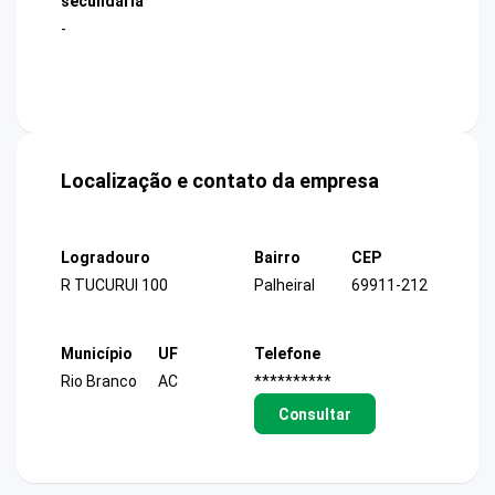
secundária
-
Localização e contato da empresa
Logradouro
Bairro
CEP
R TUCURUI 100
Palheiral
69911-212
Município
UF
Telefone
Rio Branco
AC
**********
Consultar