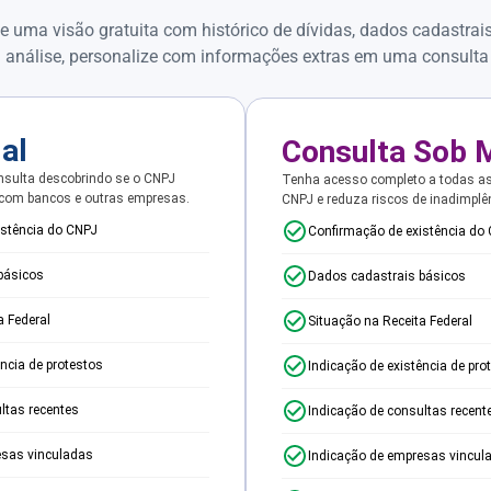
e uma visão gratuita com histórico de dívidas, dados cadastrai
 análise, personalize com informações extras em uma consulta
ial
Consulta Sob 
sulta descobrindo se o CNPJ
Tenha acesso completo a todas a
 com bancos e outras empresas.
CNPJ e reduza riscos de inadimplê
istência do CNPJ
Confirmação de existência do
básicos
Dados cadastrais básicos
a Federal
Situação na Receita Federal
ência de protestos
Indicação de existência de pro
ltas recentes
Indicação de consultas recent
esas vinculadas
Indicação de empresas vincul