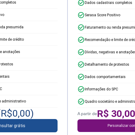
completos
Dados cadastrais completos
ivo
Serasa Score Positivo
nda presumida
Faturamento ou renda presum
ite de crédito
Recomendação e limite de créd
 e anotações
Dívidas, negativas e anotaçõe
rotestos
Detalhamento de protestos
ntais
Dados comportamentais
PC
Informações do SPC
e administrativo
Quadro societário e administr
(R$
0,00
)
R$
30,0
A partir de
sultar grátis
Personalizar con