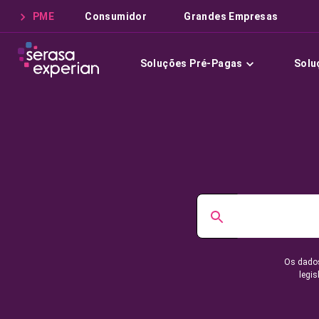
PME
Consumidor
Grandes Empresas
Soluções Pré-Pagas
Solu
Os dados
legis