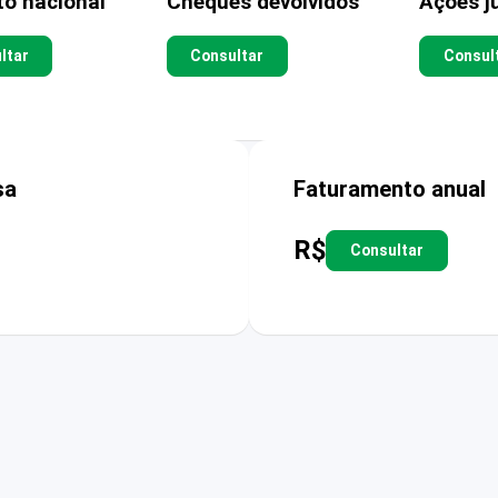
to nacional
Cheques devolvidos
Ações ju
ltar
Consultar
Consul
sa
Faturamento anual
R$
Consultar