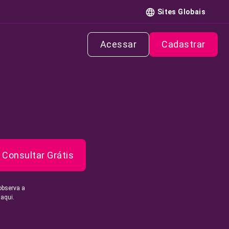
Sites Globais
Acessar
Cadastrar
Consultar Grátis
observa a
 aqui.