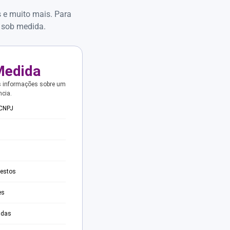
s e muito mais. Para
 sob medida.
Medida
s informações sobre um
ncia.
 CNPJ
testos
es
adas