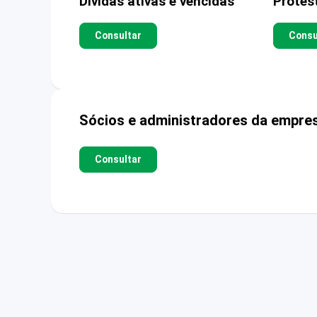
Dívidas ativas e vencidas
Protes
Consultar
Consu
Sócios e administradores da empre
Consultar