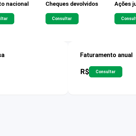
to nacional
Cheques devolvidos
Ações ju
ltar
Consultar
Consul
sa
Faturamento anual
R$
Consultar