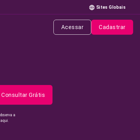
Sites Globais
Acessar
Cadastrar
Consultar Grátis
observa a
 aqui.