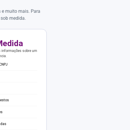
s e muito mais. Para
 sob medida.
Medida
s informações sobre um
ncia.
 CNPJ
testos
es
adas