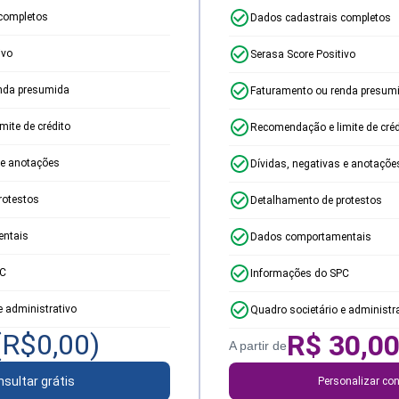
completos
Dados cadastrais completos
ivo
Serasa Score Positivo
nda presumida
Faturamento ou renda presum
ite de crédito
Recomendação e limite de créd
 e anotações
Dívidas, negativas e anotaçõe
rotestos
Detalhamento de protestos
ntais
Dados comportamentais
PC
Informações do SPC
e administrativo
Quadro societário e administr
(R$
0,00
)
R$
30,0
A partir de
sultar grátis
Personalizar con