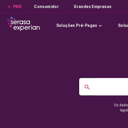
PME
Consumidor
Grandes Empresas
Soluções Pré-Pagas
Solu
Os dados
legis