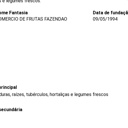
as e legumes frescos.
ome Fantasia
Data de fundaç
OMERCIO DE FRUTAS FAZENDAO
09/05/1994
rincipal
uras, raízes, tubérculos, hortaliças e legumes frescos
secundária