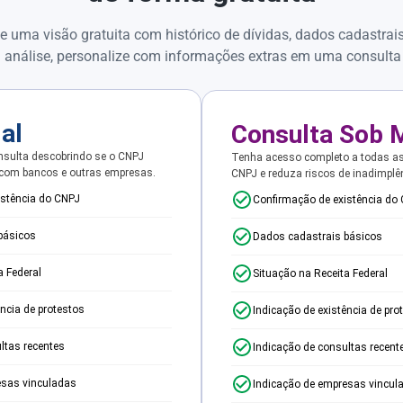
e uma visão gratuita com histórico de dívidas, dados cadastrai
 análise, personalize com informações extras em uma consulta
ial
Consulta Sob 
sulta descobrindo se o CNPJ
Tenha acesso completo a todas a
 com bancos e outras empresas.
CNPJ e reduza riscos de inadimplê
istência do CNPJ
Confirmação de existência do
básicos
Dados cadastrais básicos
a Federal
Situação na Receita Federal
ência de protestos
Indicação de existência de pro
ltas recentes
Indicação de consultas recent
esas vinculadas
Indicação de empresas vincul