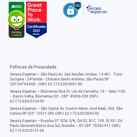
Políticas de Privacidade
Serasa Experian – São Paulo Av. das Nações Unidas, 14.401 - Torre
Sucupira - 24ºandar - Chácara Santo Antônio, São Paulo/SP -
CEP:04794-000 - CNPJ 62.173.620/0001-80
Serasa Experian – Blumenau Rua Dr. Léo de Carvalho, 74 – Sala 1105
– Bairro Velha, Blumenau/SC - CEP: 89036-239 CNPJ
62.173.620/0104-95
Serasa Experian – São Carlos Av. Doutor Heitor José Reali, 360, São
Carlos/SP CEP: 13571-385 CNPJ 62.173.620/0093-06
Serasa Experian – Brasília ST SCN, S/N, Qd 02, Bl C, 109, Sl 301, Ed.
Paulo Sarasate Bairro Asa Sul, Brasília – DF CEP: 70302-911 CNPJ
62.173.620/0131-68